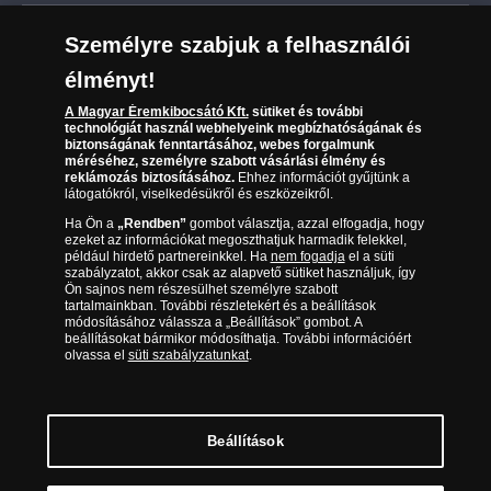
Leiratkozás a hírlevélről
Kézbesítés
Karrier
Személyre szabjuk a felhasználói
Sütik (cookies) használata
Reklamáció
élményt!
06 80 888 889
Süti (cookies)
Beállítások
Visszaküldés
A Magyar Éremkibocsátó Kft.
sütiket és további
Társaságunkról
technológiát használ webhelyeink megbízhatóságának és
(díjmentesen hívható hétfőtől csütörtökig 9.00 és 17.00
Elállási űrlap
biztonságának fenntartásához, webes forgalmunk
Az érmék és érmek ára és értéke
óra között, péntekenként 9.00 és 15.00 óra között)
méréséhez, személyre szabott vásárlási élmény és
reklámozás biztosításához.
Ehhez információt gyűjtünk a
látogatókról, viselkedésükről és eszközeikről.
Gyakran ismételt kérdések
Ha Ön a
„Rendben”
gombot választja, azzal elfogadja, hogy
Adatkezelés
ezeket az információkat megoszthatjuk harmadik felekkel,
például hirdető partnereinkkel. Ha
nem fogadja
el a süti
szabályzatot, akkor csak az alapvető sütiket használjuk, így
Ön sajnos nem részesülhet személyre szabott
tartalmainkban. További részletekért és a beállítások
módosításához válassza a „Beállítások” gombot. A
beállításokat bármikor módosíthatja. További információért
olvassa el
süti szabályzatunkat
.
Beállítások
Magyar Éremkibocsátó Kft. 1134 Budapest, Váci út 33. Cégjegyzékszám: 01-09-
957944, Adószám: 23275395-2-41 A Társaság a Magyar Kereskedelmi
Engedélyezési Hivatal Nemesfémvizsgáló és Hitelesítő Hatóság (1089 Budapest,