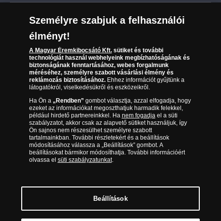
Leiratkozás a hírlevélről
Kézbesítés
Karrier
Személyre szabjuk a felhasználói
Sütik (cookies) használata
Reklamáció
élményt!
06 80 888 889
Süti (cookies)
Beállítások
Visszaküldés
A Magyar Éremkibocsátó Kft.
sütiket és további
Társaságunkról
technológiát használ webhelyeink megbízhatóságának és
(díjmentesen hívható hétfőtől csütörtökig 9.00 és 17.00
Elállási űrlap
biztonságának fenntartásához, webes forgalmunk
Az érmék és érmek ára és értéke
óra között, péntekenként 9.00 és 15.00 óra között)
méréséhez, személyre szabott vásárlási élmény és
reklámozás biztosításához.
Ehhez információt gyűjtünk a
látogatókról, viselkedésükről és eszközeikről.
Gyakran ismételt kérdések
Ha Ön a
„Rendben”
gombot választja, azzal elfogadja, hogy
Adatkezelés
ezeket az információkat megoszthatjuk harmadik felekkel,
például hirdető partnereinkkel. Ha
nem fogadja
el a süti
szabályzatot, akkor csak az alapvető sütiket használjuk, így
Ön sajnos nem részesülhet személyre szabott
tartalmainkban. További részletekért és a beállítások
módosításához válassza a „Beállítások” gombot. A
beállításokat bármikor módosíthatja. További információért
olvassa el
süti szabályzatunkat
.
Beállítások
Magyar Éremkibocsátó Kft. 1134 Budapest, Váci út 33. Cégjegyzékszám: 01-09-
957944, Adószám: 23275395-2-41 A Társaság a Magyar Kereskedelmi
Engedélyezési Hivatal Nemesfémvizsgáló és Hitelesítő Hatóság (1089 Budapest,