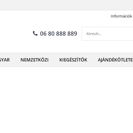
Információk
06 80 888 889
GYAR
NEMZETKÖZI
KIEGÉSZÍTŐK
AJÁNDÉKÖTLETE