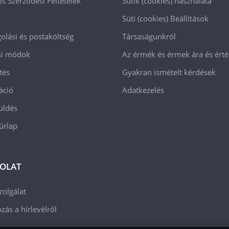
os Szerződési Feltételek
Sütik (cookies) használata
Süti (cookies)
Beállítások
lási és postaköltség
Társaságunkról
ási módok
Az érmék és érmek ára és ért
tés
Gyakran ismételt kérdések
áció
Adatkezelés
üldés
 űrlap
OLAT
zolgálat
zás a hírlevélről