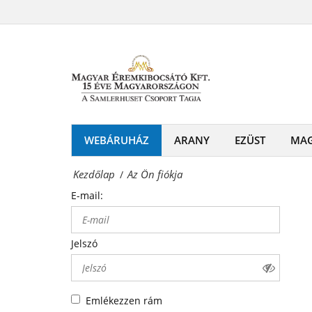
Az
-
Ön
Érmék
fiókja
és
Magyar
emlékérmek
Éremkibocsátó
hivatalos
Kft.
WEBÁRUHÁZ
ARANY
EZÜST
MA
forgalmazója!
-
Kezdőlap
Az Ön fiókja
/
Érmék
E-mail:
és
emlékérmek
Jelszó
hivatalos
forgalmazója!
Emlékezzen rám