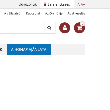
Üdvözöljük,
Bejelentkezés
-A
A+
A vállalatról
Kapcsolat
Az Ön fiókja
Adatkezelés
0
K
A HÓNAP AJÁNLATA