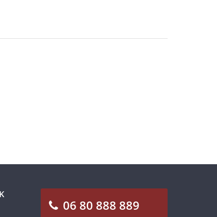
K
06 80 888 889