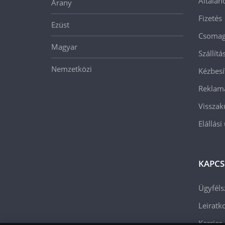
Általán
Arany
Fizetés
Ezüst
Csomago
Magyar
Szállít
Nemzetközi
Kézbesí
Reklam
Visszak
Elállási
KAPCS
Ügyféls
Leiratko
Karrier