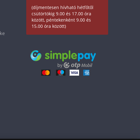
(díjmentesen hívható hétfőtől
csütörtökig 9.00 és 17.00 óra
között, péntekenként 9.00 és
15.00 óra között)
éke