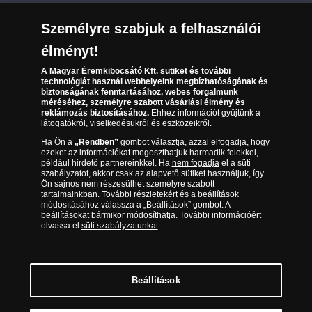
Leiratkozás a hírlevélről
Kézbesítés
Karrier
Személyre szabjuk a felhasználói
Sütik (cookies) használata
Reklamáció
élményt!
06 80 888 889
Süti (cookies)
Beállítások
Visszaküldés
A Magyar Éremkibocsátó Kft.
sütiket és további
Társaságunkról
technológiát használ webhelyeink megbízhatóságának és
(díjmentesen hívható hétfőtől csütörtökig 9.00 és 17.00
Elállási űrlap
biztonságának fenntartásához, webes forgalmunk
Az érmék és érmek ára és értéke
óra között, péntekenként 9.00 és 15.00 óra között)
méréséhez, személyre szabott vásárlási élmény és
reklámozás biztosításához.
Ehhez információt gyűjtünk a
látogatókról, viselkedésükről és eszközeikről.
Gyakran ismételt kérdések
Ha Ön a
„Rendben”
gombot választja, azzal elfogadja, hogy
Adatkezelés
ezeket az információkat megoszthatjuk harmadik felekkel,
például hirdető partnereinkkel. Ha
nem fogadja
el a süti
szabályzatot, akkor csak az alapvető sütiket használjuk, így
Ön sajnos nem részesülhet személyre szabott
tartalmainkban. További részletekért és a beállítások
módosításához válassza a „Beállítások” gombot. A
beállításokat bármikor módosíthatja. További információért
olvassa el
süti szabályzatunkat
.
Beállítások
Magyar Éremkibocsátó Kft. 1134 Budapest, Váci út 33. Cégjegyzékszám: 01-09-
957944, Adószám: 23275395-2-41 A Társaság a Magyar Kereskedelmi
Engedélyezési Hivatal Nemesfémvizsgáló és Hitelesítő Hatóság (1089 Budapest,