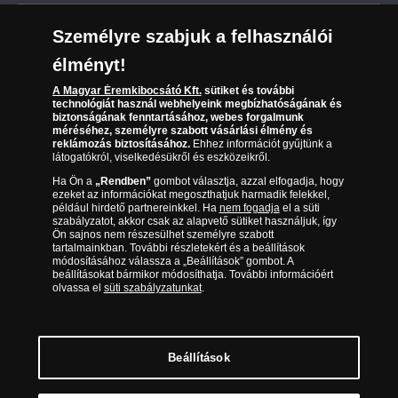
Leiratkozás a hírlevélről
Kézbesítés
Karrier
Személyre szabjuk a felhasználói
Sütik (cookies) használata
Reklamáció
élményt!
06 80 888 889
Süti (cookies)
Beállítások
Visszaküldés
A Magyar Éremkibocsátó Kft.
sütiket és további
Társaságunkról
technológiát használ webhelyeink megbízhatóságának és
(díjmentesen hívható hétfőtől csütörtökig 9.00 és 17.00
Elállási űrlap
biztonságának fenntartásához, webes forgalmunk
Az érmék és érmek ára és értéke
óra között, péntekenként 9.00 és 15.00 óra között)
méréséhez, személyre szabott vásárlási élmény és
reklámozás biztosításához.
Ehhez információt gyűjtünk a
látogatókról, viselkedésükről és eszközeikről.
Gyakran ismételt kérdések
Ha Ön a
„Rendben”
gombot választja, azzal elfogadja, hogy
Adatkezelés
ezeket az információkat megoszthatjuk harmadik felekkel,
például hirdető partnereinkkel. Ha
nem fogadja
el a süti
szabályzatot, akkor csak az alapvető sütiket használjuk, így
Ön sajnos nem részesülhet személyre szabott
tartalmainkban. További részletekért és a beállítások
módosításához válassza a „Beállítások” gombot. A
beállításokat bármikor módosíthatja. További információért
olvassa el
süti szabályzatunkat
.
Beállítások
Magyar Éremkibocsátó Kft. 1134 Budapest, Váci út 33. Cégjegyzékszám: 01-09-
957944, Adószám: 23275395-2-41 A Társaság a Magyar Kereskedelmi
Engedélyezési Hivatal Nemesfémvizsgáló és Hitelesítő Hatóság (1089 Budapest,