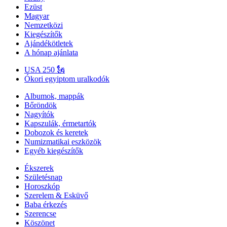
Ezüst
Magyar
Nemzetközi
Kiegészítők
Ajándékötletek
A hónap ajánlata
USA 250 🗽
Ókori egyiptom uralkodók
Albumok, mappák
Bőröndök
Nagyítók
Kapszulák, érmetartók
Dobozok és keretek
Numizmatikai eszközök
Egyéb kiegészítők
Ékszerek
Születésnap
Horoszkóp
Szerelem & Esküvő
Baba érkezés
Szerencse
Köszönet