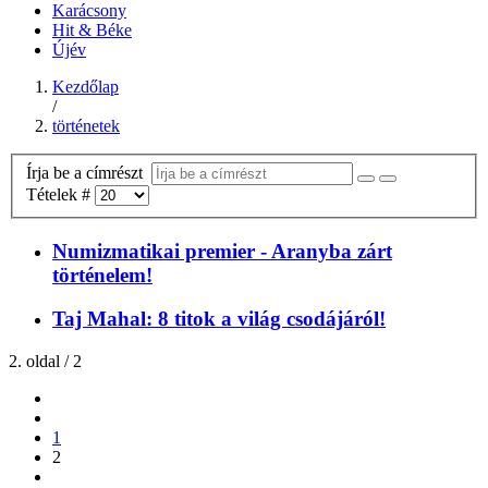
Karácsony
Hit & Béke
Újév
Kezdőlap
/
történetek
Írja be a címrészt
Tételek #
Numizmatikai premier - Aranyba zárt
történelem!
Taj Mahal: 8 titok a világ csodájáról!
2. oldal / 2
1
2