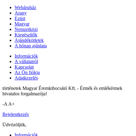
Webáruház
Arany
Ezüst
Magyar
Nemzetközi
Kiegészítők
Ajándékötletek
A hónap ajánlata
Információk
A vállalatról
Kapcsolat
Az Ön fiókja
Adatkezelés
történetek Magyar Éremkibocsátó Kft. - Érmék és emlékérmek
hivatalos forgalmazója!
-A
A+
Bejelentkezés
Üdvözöljük,
Információk