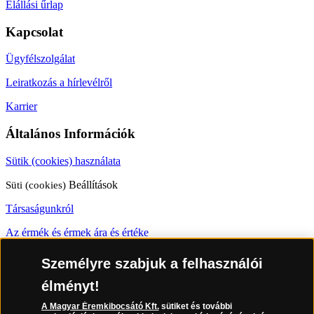
Elállási űrlap
Kapcsolat
Ügyfélszolgálat
Leiratkozás a hírlevélről
Karrier
Általános Információk
Sütik (cookies) használata
Süti (cookies)
Beállítások
Társaságunkról
Az érmék és érmek ára és értéke
Gyakran ismételt kérdések
Személyre szabjuk a felhasználói
Adatkezelés
élményt!
06 80 888 889
A Magyar Éremkibocsátó Kft.
sütiket és további