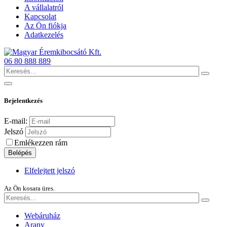
A vállalatról
Kapcsolat
Az Ön fiókja
Adatkezelés
06 80 888 889
Bejelentkezés
E-mail:
Jelszó
Emlékezzen rám
Belépés
Elfelejtett jelszó
Az Ön kosara üres.
Webáruház
Arany