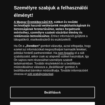
Sajnáljuk, jelenleg ez a termék nem elérhető.
Személyre szabjuk a felhasználói
További ajánlatainkért látogasson el az
eremkibocsato.hu oldalra:
élményt!
A Magyar Éremkibocsátó Kft.
sütiket és további
technológiát használ webhelyeink megbízhatóságának és
TOVÁBBI AJÁNLATOK MEGTEKINTÉSE
biztonságának fenntartásához, webes forgalmunk
méréséhez, személyre szabott vásárlási élmény és
WWW.EREMKIBOCSATO.HU
reklámozás biztosításához.
Ehhez információt gyűjtünk a
látogatókról, viselkedésükről és eszközeikről.
Ha Ön a
„Rendben”
gombot választja, azzal elfogadja, hogy
Értesítsen, amint a termék elérhető lesz!
ezeket az információkat megoszthatjuk harmadik felekkel,
például hirdető partnereinkkel. Ha
nem fogadja
el a süti
szabályzatot, akkor csak az alapvető sütiket használjuk, így
Ön sajnos nem részesülhet személyre szabott
tartalmainkban. További részletekért és a beállítások
módosításához válassza a „Beállítások” gombot. A
Garanciáink
beállításokat bármikor módosíthatja. További információért
olvassa el
süti szabályzatunkat
.
Eredetiséget Igazoló Tanúsítvány
Garantált minőség
Beállítások