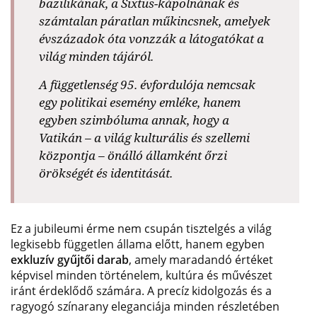
bazilikának, a Sixtus-kápolnának és
számtalan páratlan műkincsnek, amelyek
évszázadok óta vonzzák a látogatókat a
világ minden tájáról.
A függetlenség 95. évfordulója nemcsak
egy politikai esemény emléke, hanem
egyben szimbóluma annak, hogy a
Vatikán – a világ kulturális és szellemi
központja – önálló államként őrzi
örökségét és identitását.
Ez a jubileumi érme nem csupán tisztelgés a világ
legkisebb független állama előtt, hanem egyben
exkluzív gyűjtői darab
, amely maradandó értéket
képvisel minden történelem, kultúra és művészet
iránt érdeklődő számára. A precíz kidolgozás és a
ragyogó színarany eleganciája minden részletében