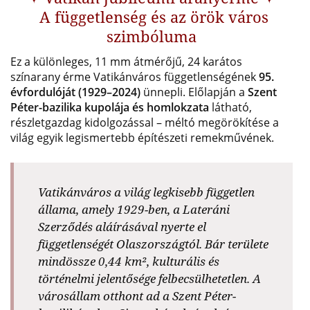
A függetlenség és az örök város
szimbóluma
Ez a különleges, 11 mm átmérőjű, 24 karátos
színarany érme Vatikánváros függetlenségének
95.
évfordulóját (1929–2024)
ünnepli. Előlapján a
Szent
Péter-bazilika kupolája és homlokzata
látható,
részletgazdag kidolgozással – méltó megörökítése a
világ egyik legismertebb építészeti remekművének.
Vatikánváros a világ legkisebb független
állama, amely 1929-ben, a Lateráni
Szerződés aláírásával nyerte el
függetlenségét Olaszországtól. Bár területe
mindössze 0,44 km², kulturális és
történelmi jelentősége felbecsülhetetlen. A
városállam otthont ad a Szent Péter-