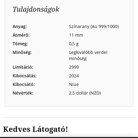
Tulajdonságok
Anyag:
Színarany (Au 999/1000)
Átmérő:
11 mm
Tömeg:
0,5 g
Minőség:
Legkiválóbb verdei
minőség
Limitáció:
2999
Kibocsátás:
2024
Kibocsátó:
Niue
Névérték:
2,5 dollár (NZD)
Kedves Látogató!