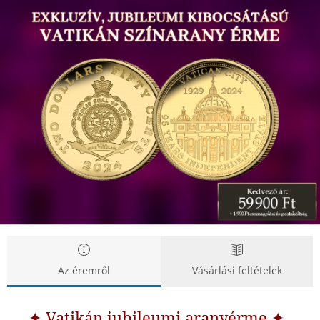
Exkluzív,
Exkluzív,
jubileumi
jubileumi
kibocsátású
kibocsátású
Vatikán
Vatikán
színarany
színarany
érme
érme
Az éremről
Vásárlási feltételek
✦ Vatikán jubileumi aranyérme ✦