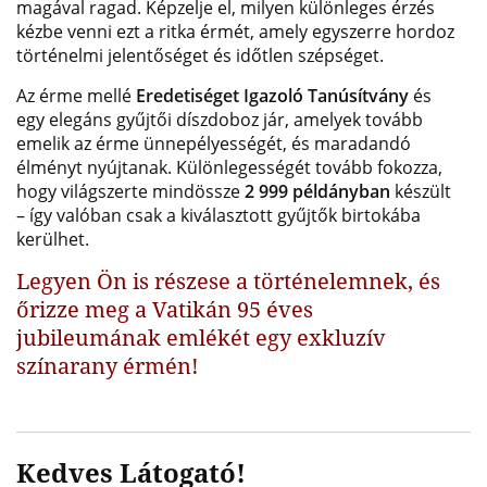
magával ragad. Képzelje el, milyen különleges érzés
kézbe venni ezt a ritka érmét, amely egyszerre hordoz
történelmi jelentőséget és időtlen szépséget.
Az érme mellé
Eredetiséget Igazoló Tanúsítvány
és
egy elegáns gyűjtői díszdoboz jár, amelyek tovább
emelik az érme ünnepélyességét, és maradandó
élményt nyújtanak. Különlegességét tovább fokozza,
hogy világszerte mindössze
2 999 példányban
készült
– így valóban csak a kiválasztott gyűjtők birtokába
kerülhet.
Legyen Ön is részese a történelemnek, és
őrizze meg a Vatikán 95 éves
jubileumának emlékét egy exkluzív
színarany érmén!
Kedves Látogató!