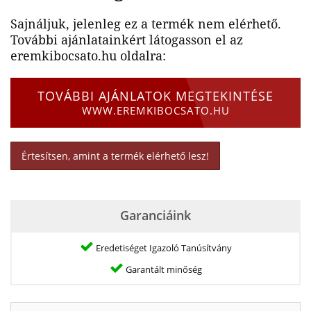
Sajnáljuk, jelenleg ez a termék nem elérhető.
További ajánlatainkért látogasson el az
eremkibocsato.hu oldalra:
TOVÁBBI AJÁNLATOK MEGTEKINTÉSE
WWW.EREMKIBOCSATO.HU
Értesítsen, amint a termék elérhető lesz!
Garanciáink
Eredetiséget Igazoló Tanúsítvány
Garantált minőség