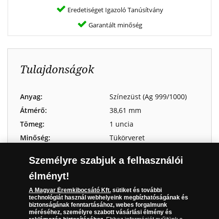
Eredetiséget Igazoló Tanúsítvány
Garantált minőség
Tulajdonságok
Anyag:
Színezüst (Ag 999/1000)
Átmérő:
38,61 mm
Tömeg:
1 uncia
Minőség:
Tükörveret
Limitáció:
1000 példány
Személyre szabjuk a felhasználói
Előlap:
II. Rákóczi Ferenc markáns
portréja, legendás
élményt!
mondata: „Istennel a
A Magyar Éremkibocsátó Kft.
sütiket és további
Hazáért és a
technológiát használ webhelyeink megbízhatóságának és
Szabadságért”, valamint a
biztonságának fenntartásához, webes forgalmunk
méréséhez, személyre szabott vásárlási élmény és
kuruc zászló