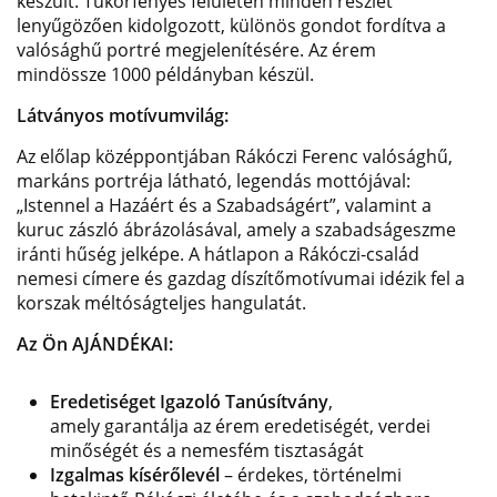
készült. Tükörfényes felületén minden részlet
lenyűgözően kidolgozott, különös gondot fordítva a
valósághű portré megjelenítésére.
Az érem
mindössze 1000 példányban készül.
Látványos motívumvilág:
Az előlap középpontjában Rákóczi Ferenc valósághű,
markáns portréja látható, legendás mottójával:
„Istennel a Hazáért és a Szabadságért”, valamint a
kuruc zászló ábrázolásával, amely a szabadságeszme
iránti hűség jelképe. A hátlapon a Rákóczi-család
nemesi címere és gazdag díszítőmotívumai idézik fel a
korszak méltóságteljes hangulatát.
Az Ön AJÁNDÉKAI:
Eredetiséget Igazoló Tanúsítvány
,
amely garantálja az érem eredetiségét, verdei
minőségét és a nemesfém tisztaságát
Izgalmas kísérőlevél
– érdekes, történelmi