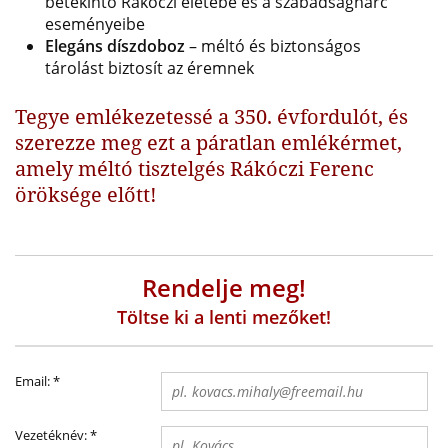
betekintő Rákóczi életébe és a szabadságharc
eseményeibe
Elegáns díszdoboz
– méltó és biztonságos
tárolást biztosít az éremnek
Tegye emlékezetessé a 350. évfordulót, és
szerezze meg ezt a páratlan emlékérmet,
amely méltó tisztelgés Rákóczi Ferenc
öröksége előtt!
Rendelje meg!
Töltse ki a lenti mezőket!
Email:
*
Vezetéknév:
*