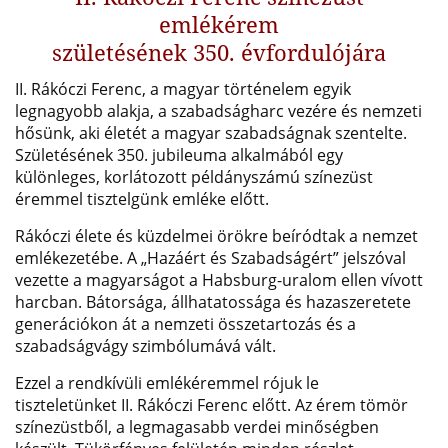
emlékérem
születésének 350. évfordulójára
II. Rákóczi Ferenc, a magyar történelem egyik
legnagyobb alakja, a szabadságharc vezére és nemzeti
hősünk, aki életét a magyar szabadságnak szentelte.
Születésének 350. jubileuma alkalmából egy
különleges, korlátozott példányszámú színezüst
éremmel tisztelgünk emléke előtt.
Rákóczi élete és küzdelmei örökre beíródtak a nemzet
emlékezetébe. A „Hazáért és Szabadságért” jelszóval
vezette a magyarságot a Habsburg-uralom ellen vívott
harcban. Bátorsága, állhatatossága és hazaszeretete
generációkon át a nemzeti összetartozás és a
szabadságvágy szimbólumává vált.
Ezzel a rendkívüli emlékéremmel rójuk le
tiszteletünket II. Rákóczi Ferenc előtt. Az érem tömör
színezüstből, a legmagasabb verdei minőségben