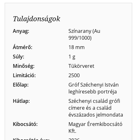
Tulajdonságok
Anyag:
Színarany (Au
999/1000)
Átmérő:
18 mm
Súly:
1 g
Minőség:
Tükörveret
Limitáció:
2500
Előlap:
Gróf Széchenyi István
leghíresebb portréja
Hátlap:
Széchenyi család grófi
címere és a család
évszázados jelmondata
Kibocsátó:
Magyar Éremkibocsátó
Kft.