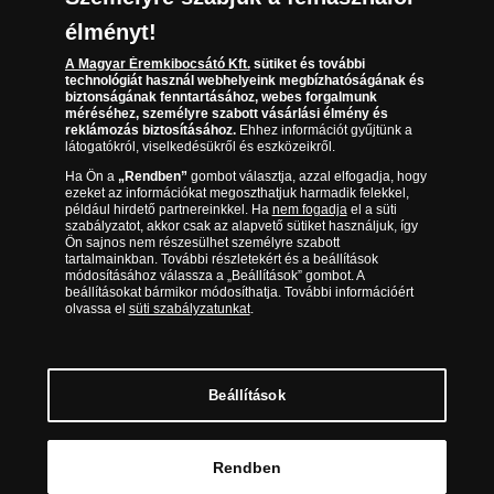
Súly:
1 g
élményt!
Minőség:
Tükörveret
A Magyar Éremkibocsátó Kft.
sütiket és további
technológiát használ webhelyeink megbízhatóságának és
Limitáció:
2500
biztonságának fenntartásához, webes forgalmunk
méréséhez, személyre szabott vásárlási élmény és
Előlap:
Gróf Széchenyi István
reklámozás biztosításához.
Ehhez információt gyűjtünk a
leghíresebb portréja
látogatókról, viselkedésükről és eszközeikről.
Hátlap:
Széchenyi család grófi
Ha Ön a
„Rendben”
gombot választja, azzal elfogadja, hogy
címere és a család
ezeket az információkat megoszthatjuk harmadik felekkel,
például hirdető partnereinkkel. Ha
nem fogadja
el a süti
évszázados jelmondata
szabályzatot, akkor csak az alapvető sütiket használjuk, így
Kibocsátó:
Magyar Éremkibocsátó Kft.
Ön sajnos nem részesülhet személyre szabott
tartalmainkban. További részletekért és a beállítások
Kibocsátás éve:
2026
módosításához válassza a „Beállítások” gombot. A
beállításokat bármikor módosíthatja. További információért
olvassa el
süti szabályzatunkat
.
Beállítások
© Copyright 2026 - Magyar Éremkibocsátó Kft.
Rendben
MEGRENDELEM >>