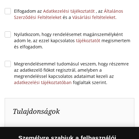
Elfogadom az
Adatkezelési tájékoztatót
, az
Általános
Szerződési Feltételeket
és a
Vásárlási feltételeket.
Nyilatkozom, hogy rendelésemet magánszemélyként
adom le, az ezzel kapcsolatos
tájékoztatót
megismertem
és elfogadom.
Megrendelésemmel tudomásul veszem, hogy részemre
az adatkezelő fiókot regisztrál, amelyben a
megrendeléssel kapcsolatos adataimat kezeli az
adatkezelési tájékoztatóban
foglaltak szerint.
Tulajdonságok
Anyag:
Színarany (Au 999/1000)
Átmérő:
18 mm
Személyre szabjuk a felhasználói