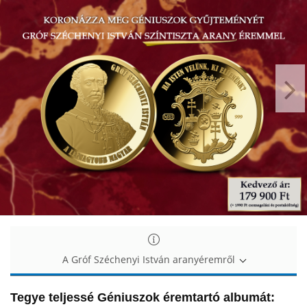
Gróf
Gróf
Széchenyi
Széchenyi
István
István
színarany
színarany
érmen
érmen
A Gróf Széchenyi István aranyéremről
Tegye teljessé Géniuszok éremtartó albumát: