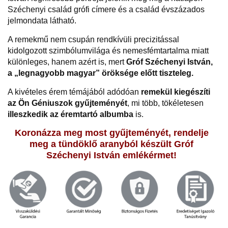
Széchenyi család grófi címere és a család évszázados
jelmondata látható
.
A remekmű nem csupán rendkívüli precizitással
kidolgozott szimbólumvilága és nemesfémtartalma miatt
különleges, hanem azért is, mert
Gróf Széchenyi István,
a „legnagyobb magyar” öröksége előtt tiszteleg.
A kivételes érem témájából adódóan
remekül kiegészíti
az Ön Géniuszok gyűjteményét
, mi több, tökéletesen
illeszkedik az éremtartó albumba
is.
Koronázza meg most gyűjteményét
, rendelje
meg a tündöklő aranyból készült Gróf
Széchenyi István emlékérmet!