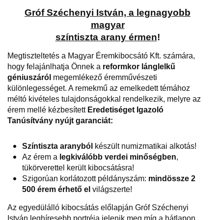
Gróf Széchenyi István, a legnagyobb
magyar
színtiszta arany érmen
!
Megtiszteltetés a Magyar Éremkibocsátó Kft. számára,
hogy felajánlhatja Önnek a
reformkor lánglelkű
géniuszáról
megemlékező éremművészeti
különlegességet. A remekmű az emelkedett témához
méltó kivételes tulajdonságokkal rendelkezik, melyre az
érem mellé kézbesített
Eredetiséget Igazoló
Tanúsítvány nyújt garanciát:
Színtiszta aranyból
készült numizmatikai alkotás!
Az érem a
legkiválóbb verdei minőségben
,
tükörverettel került kibocsátásra!
Szigorúan korlátozott példányszám:
mindössze 2
500 érem érhető el
világszerte!
Az egyedülálló kibocsátás előlapján
Gróf Széchenyi
István
leghíresebb portréja
jelenik meg míg a hátlapon