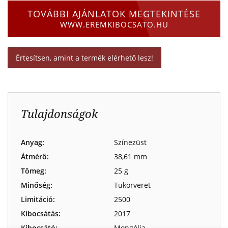
TOVÁBBI AJÁNLATOK MEGTEKINTÉSE
WWW.EREMKIBOCSATO.HU
Értesítsen, amint a termék elérhető lesz!
Tulajdonságok
Anyag:
Színezüst
Átmérő:
38,61 mm
Tömeg:
25 g
Minőség:
Tükörveret
Limitáció:
2500
Kibocsátás:
2017
Kibocsátó:
Mongólia