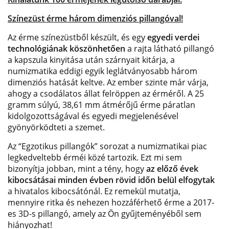
Színezüst érme három dimenziós pillangóval!
Az érme színezüstből készült, és egy
egyedi verdei
technológiának köszönhetően
a rajta látható pillangó
a kapszula kinyitása után szárnyait kitárja, a
numizmatika eddigi egyik leglátványosabb három
dimenziós hatását keltve. Az ember szinte már várja,
ahogy a csodálatos állat felröppen az érméről. A 25
gramm súlyú, 38,61 mm átmérőjű érme páratlan
kidolgozottságával és egyedi megjelenésével
gyönyörködteti a szemet.
Az “Egzotikus pillangók” sorozat a numizmatikai piac
legkedveltebb érméi közé tartozik. Ezt mi sem
bizonyítja jobban, mint a tény, hogy
az előző évek
kibocsátásai minden évben rövid időn belül elfogytak
a hivatalos kibocsátónál. Ez remekül mutatja,
mennyire ritka és nehezen hozzáférhető érme a 2017-
es 3D-s pillangó, amely az Ön gyűjteményéből sem
hiányozhat!