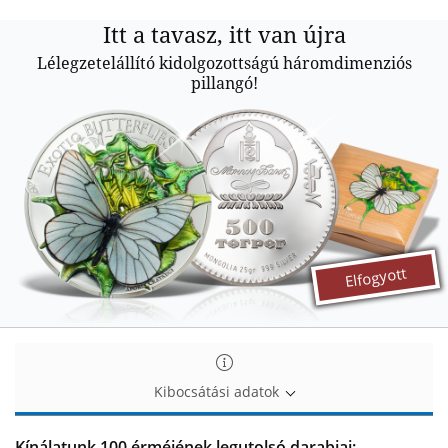
Itt
Itt a tavasz, itt van újra
a
Lélegzetelállító kidolgozottságú háromdimenziós
pillangó!
tavasz,
itt
van
újra
Elfogyott
Kibocsátási adatok
Kínálatunk 100 érméjének legutolsó darabjai: