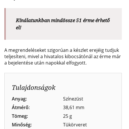
Kínálatunkban mindössze 51 érme érhető
el!
A megrendeléseket szigorúan a készlet erejéig tudjuk
teljesíteni, mivel a hivatalos kibocsátónál az érme már
a bejelentése után napokkal elfogyott.
Tulajdonságok
Anyag:
Színezüst
Átmérő:
38,61 mm
Tömeg:
25 g
Minőség:
Tükörveret