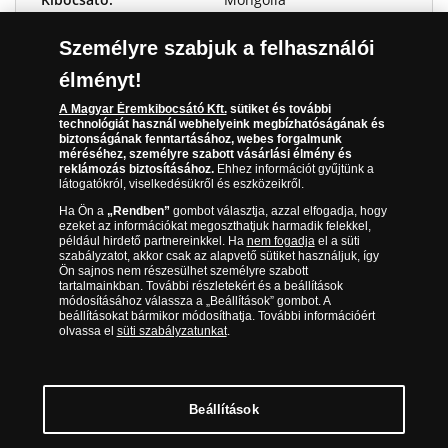
Névérték:
500 tugrik
Személyre szabjuk a felhasználói
élményt!
A Magyar Éremkibocsátó Kft.
sütiket és további
Kedves Látogató!
technológiát használ webhelyeink megbízhatóságának és
biztonságának fenntartásához, webes forgalmunk
méréséhez, személyre szabott vásárlási élmény és
reklámozás biztosításához.
Ehhez információt gyűjtünk a
Sajnáljuk, jelenleg ez a termék nem elérhető.
látogatókról, viselkedésükről és eszközeikről.
További ajánlatainkért látogasson el az
Ha Ön a
„Rendben”
gombot választja, azzal elfogadja, hogy
eremkibocsato.hu oldalra:
ezeket az információkat megoszthatjuk harmadik felekkel,
például hirdető partnereinkkel. Ha
nem fogadja
el a süti
szabályzatot, akkor csak az alapvető sütiket használjuk, így
Ön sajnos nem részesülhet személyre szabott
TOVÁBBI AJÁNLATOK MEGTEKINTÉSE
tartalmainkban. További részletekért és a beállítások
WWW.EREMKIBOCSATO.HU
módosításához válassza a „Beállítások” gombot. A
beállításokat bármikor módosíthatja. További információért
olvassa el
süti szabályzatunkat
.
Értesítsen, amint a termék elérhető lesz!
Beállítások