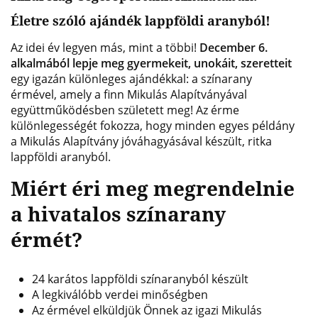
Életre szóló ajándék lappföldi aranyból!
Az idei év legyen más, mint a többi!
December 6.
alkalmából lepje meg gyermekeit, unokáit, szeretteit
egy igazán különleges ajándékkal: a színarany
érmével, amely a finn Mikulás Alapítványával
együttműködésben született meg! Az érme
különlegességét fokozza, hogy minden egyes példány
a Mikulás Alapítvány jóváhagyásával készült, ritka
lappföldi aranyból.
Miért éri meg megrendelnie
a hivatalos színarany
érmét?
24 karátos lappföldi színaranyból készült
A legkiválóbb verdei minőségben
Az érmével elküldjük Önnek az igazi Mikulás