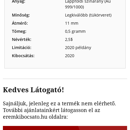
Anyag:
Lappföldi színarany (Au
999/1000)
Minőség:
Legkiválóbb (tükörveret)
Átmérő:
11 mm
Tömeg:
0,5 gramm
Névérték:
2,5$
Limitáció:
2020 példány
Kibocsátás:
2020
Kedves Látogató!
Sajnáljuk, jelenleg ez a termék nem elérhető.
További ajánlatainkért látogasson el az
eremkibocsato.hu oldalra: