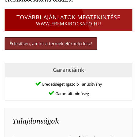
TOVÁBBI AJÁNLATOK MEGTEKINTÉSE
WWW.EREMKIBOCSATO.HU
Értesítsen, amint a termék elérhető lesz!
Garanciáink
Eredetiséget Igazoló Tanúsítvány
Garantált minőség
Tulajdonságok