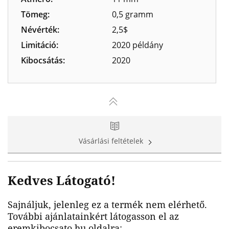
Tömeg:
0,5 gramm
Névérték:
2,5$
Limitáció:
2020 példány
Kibocsátás:
2020
Vásárlási feltételek
Kedves Látogató!
Sajnáljuk, jelenleg ez a termék nem elérhető.
További ajánlatainkért látogasson el az
eremkibocsato.hu oldalra: