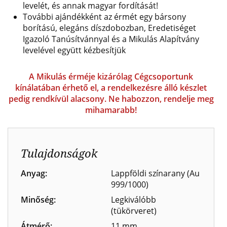
levelét, és annak magyar fordítását!
További ajándékként az érmét egy bársony
borítású, elegáns díszdobozban, Eredetiséget
Igazoló Tanúsítvánnyal és a Mikulás Alapítvány
levelével együtt kézbesítjük
A Mikulás érméje kizárólag Cégcsoportunk
kínálatában érhető el, a rendelkezésre álló készlet
pedig rendkívül alacsony. Ne habozzon, rendelje meg
mihamarabb!
Tulajdonságok
Anyag:
Lappföldi színarany (Au
999/1000)
Minőség:
Legkiválóbb
(tükörveret)
Átmérő:
11 mm