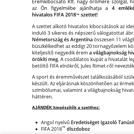
Éremkibocsátó Kft. nagy örömére szolgál, h
az Ön figyelmébe ajánlhatja a
4 emléké
hivatalos FIFA 2018
szettet!
™
A szettet alkotó hivatalos kibocsátások az id
induló 3 sikeres és népszerű válogatottat áb
Németország és Argentína
összesen 11 világ
büszkélkedhet az eddigi 20 tornagyőzelem köz
kiteljesítő negyedik érem
a világbajnokság hiv
örökíti meg
. A csodálatos kupát a hivatalát l
betöltő FIFA elnökről, Jules Rimet-ről nevezték
A sport és éremművészet találkozásából szü
készült. Az eljárásnak köszönhetően az érme
szimbólumai, valamint a világbajnokság hivata
háttéren.
AJÁNDÉK kiegészítők a szetthez:
Angol nyelvű
Eredetiséget Igazoló Tanús
™
FIFA 2018
díszdoboz