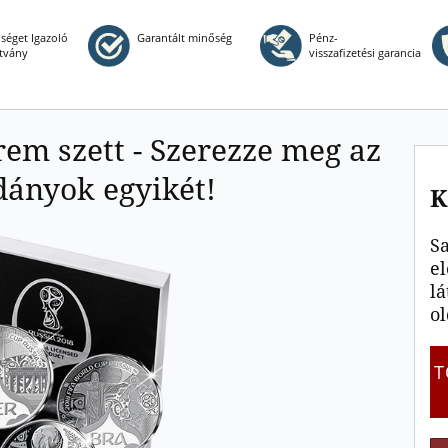
iséget Igazoló
Garantált minőség
Pénz-
tvány
visszafizetési garancia
rem szett - Szerezze meg az
dányok egyikét!
K
Sa
el
lá
ol
T