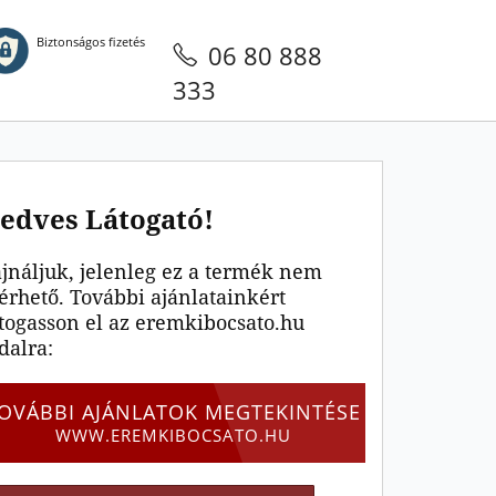
Biztonságos fizetés
06 80 888
333
edves Látogató!
jnáljuk, jelenleg ez a termék nem
érhető. További ajánlatainkért
togasson el az eremkibocsato.hu
dalra:
OVÁBBI AJÁNLATOK MEGTEKINTÉSE
WWW.EREMKIBOCSATO.HU