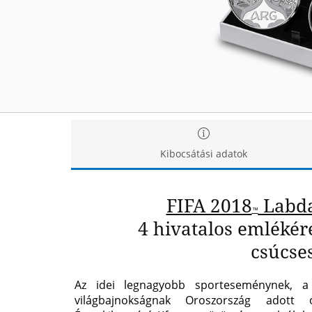
Kibocsátási adatok
FIFA 2018
Labda
™
4 hivatalos emlékér
csúcse
Az idei legnagyobb sporteseménynek, a
világbajnokságnak Oroszország adott