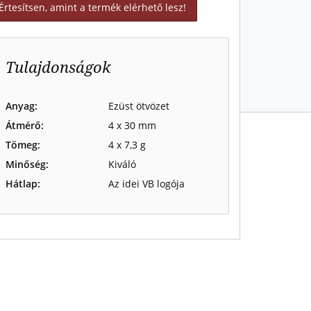
Értesítsen, amint a termék elérhető lesz!
Tulajdonságok
Anyag:
Ezüst ötvözet
Átmérő:
4 x 30 mm
Tömeg:
4 x 7,3 g
Minőség:
Kiváló
Hátlap:
Az idei VB logója