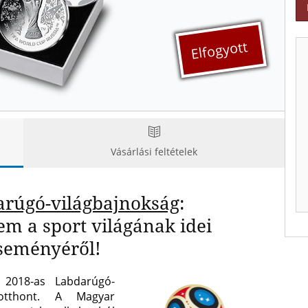
Elfogyott
Vásárlási feltételek
rúgó-világbajnokság
:
em a sport világának idei
seményéről!
 2018-as Labdarúgó-
 otthont. A Magyar