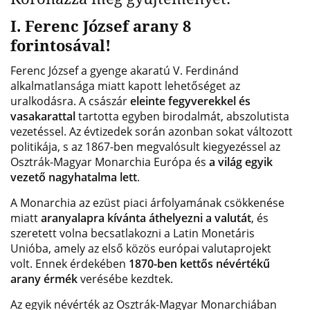
I. Ferenc József arany 8
forintosával!
Ferenc József a gyenge akaratú V. Ferdinánd
alkalmatlansága miatt kapott lehetőséget az
uralkodásra. A császár
eleinte fegyverekkel és
vasakarattal
tartotta egyben birodalmát, abszolutista
vezetéssel. Az évtizedek során azonban sokat változott
politikája, s az 1867-ben megvalósult kiegyezéssel az
Osztrák-Magyar Monarchia Európa és
a világ egyik
vezető nagyhatalma lett
.
A Monarchia az ezüst piaci árfolyamának csökkenése
miatt
aranyalapra kívánta áthelyezni a valutát
, és
szeretett volna becsatlakozni a Latin Monetáris
Unióba, amely az első közös európai valutaprojekt
volt. Ennek érdekében
1870-ben kettős névértékű
arany érmék
verésébe kezdtek.
Az egyik névérték az Osztrák-Magyar Monarchiában