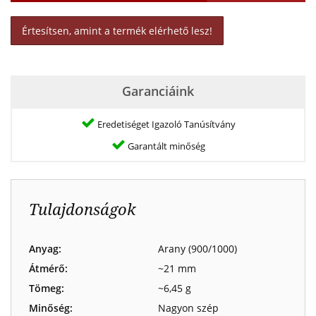
Értesítsen, amint a termék elérhető lesz!
Garanciáink
Eredetiséget Igazoló Tanúsítvány
Garantált minőség
Tulajdonságok
Anyag:
Arany (900/1000)
Átmérő:
~21 mm
Tömeg:
~6,45 g
Minőség:
Nagyon szép