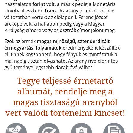
használatos
forint
volt, a másik pedig a Monetáris
Unióba illeszkedő
frank
. Az arany érméket kétféle
változatban verték: az előlapon I. Ferenc József
arcképe volt, a hátlapon pedig vagy a Magyar
Királyság címere vagy az osztrák címer jelent meg.
Ezek az érmék
magas minőségű, sztenderdizált
érmegyártási folyamatok
eredményeként készültek
el. Ennek köszönhető, hogy fényük és mintázatuk a
mai napig tisztán olvasható. Az arany nyolcforintos
gyűjteménye legszebb darabjává válhat!
Tegye teljessé érmetartó
albumát, rendelje meg a
magas tisztaságú aranyból
vert valódi történelmi kincset!