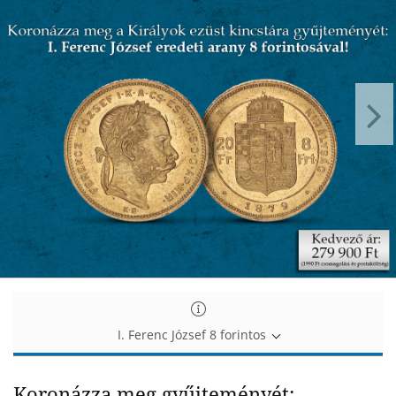
Koronázza
Koronázza
meg
meg
a
a
Királyok
Királyok
ezüst
ezüst
kincstára
kincstára
gyűjteményét!
gyűjteményét!
I. Ferenc József 8 forintos
Koronázza meg gyűjteményét: