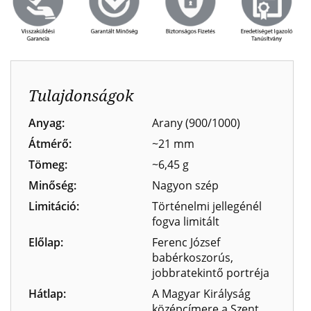
Tulajdonságok
Anyag:
Arany (900/1000)
Átmérő:
~21 mm
Tömeg:
~6,45 g
Minőség:
Nagyon szép
Limitáció:
Történelmi jellegénél
fogva limitált
Előlap:
Ferenc József
babérkoszorús,
jobbratekintő portréja
Hátlap:
A Magyar Királyság
középcímere a Szent