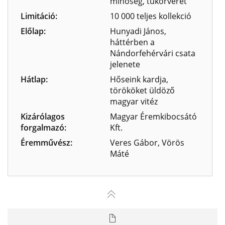
minőség, tükörveret
Limitáció:
10 000 teljes kollekció
Előlap:
Hunyadi János,
háttérben a
Nándorfehérvári csata
jelenete
Hátlap:
Hőseink kardja,
törököket üldöző
magyar vitéz
Kizárólagos
Magyar Éremkibocsátó
forgalmazó:
Kft.
Éremművész:
Veres Gábor, Vörös
Máté