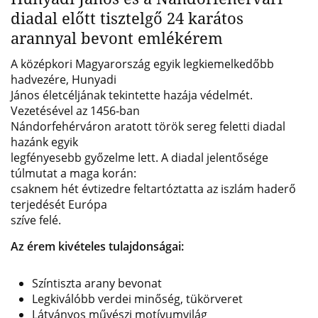
diadal előtt tisztelgő 24 karátos
arannyal bevont emlékérem
A középkori Magyarország egyik legkiemelkedőbb
hadvezére, Hunyadi
János életcéljának tekintette hazája védelmét.
Vezetésével az 1456‑ban
Nándorfehérváron aratott török sereg feletti diadal
hazánk egyik
legfényesebb győzelme lett. A diadal jelentősége
túlmutat a maga korán:
csaknem hét évtizedre feltartóztatta az iszlám haderő
terjedését Európa
szíve felé.
Az érem kivételes tulajdonságai:
Színtiszta arany bevonat
Legkiválóbb verdei minőség, tükörveret
Látványos művészi motívumvilág