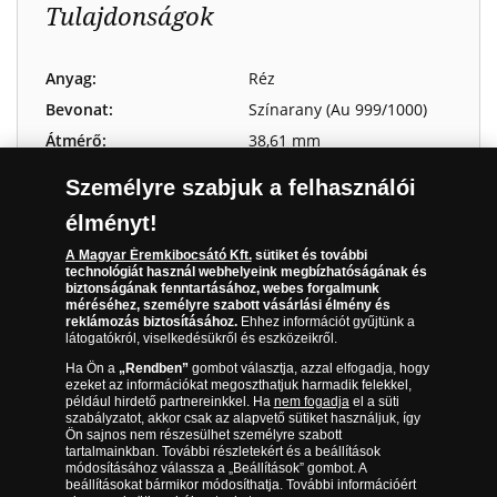
Tulajdonságok
Anyag:
Réz
Bevonat:
Színarany (Au 999/1000)
Átmérő:
38,61 mm
Tömeg:
26 g
Személyre szabjuk a felhasználói
Minőség:
Legkiválóbb verdei
élményt!
minőség, tükörveret
Limitáció:
10 000 teljes kollekció
A Magyar Éremkibocsátó Kft.
sütiket és további
technológiát használ webhelyeink megbízhatóságának és
Előlap:
Hunyadi János, háttérben a
biztonságának fenntartásához, webes forgalmunk
méréséhez, személyre szabott vásárlási élmény és
Nándorfehérvári csata
reklámozás biztosításához.
Ehhez információt gyűjtünk a
jelenete
látogatókról, viselkedésükről és eszközeikről.
Hátlap:
Hőseink kardja, törököket
Ha Ön a
„Rendben”
gombot választja, azzal elfogadja, hogy
üldöző magyar vitéz
ezeket az információkat megoszthatjuk harmadik felekkel,
például hirdető partnereinkkel. Ha
nem fogadja
el a süti
Kizárólagos
Magyar Éremkibocsátó Kft.
szabályzatot, akkor csak az alapvető sütiket használjuk, így
forgalmazó:
Ön sajnos nem részesülhet személyre szabott
tartalmainkban. További részletekért és a beállítások
Éremművész:
Veres Gábor, Vörös Máté
módosításához válassza a „Beállítások” gombot. A
beállításokat bármikor módosíthatja. További információért