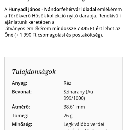
A
Hunyadi János - Nándorfehérvári diadal
emlékérem
a Törökverő Hősök kollekció nyitó darabja.
Rendkívüli
ajánlatunk keretében a
látványos
emlékérem
mindössze 7 495 Ft-ért
lehet az
Öné
(+ 1 990 Ft csomagolási és postaköltség).
Tulajdonságok
Anyag:
Réz
Bevonat:
Színarany (Au
999/1000)
Átmérő:
38,61 mm
Tömeg:
26 g
Minőség:
Legkiválóbb verdei