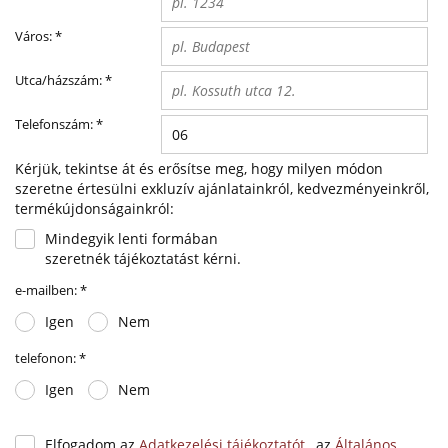
Város:
*
Utca/házszám:
*
Telefonszám:
*
Kérjük, tekintse át és erősítse meg, hogy milyen módon
szeretne értesülni exkluzív ajánlatainkról, kedvezményeinkről,
termékújdonságainkról:
Mindegyik lenti formában
szeretnék tájékoztatást kérni.
e-mailben:
*
Igen
Nem
telefonon:
*
Igen
Nem
Elfogadom az
Adatkezelési tájékoztatót
, az
Általános