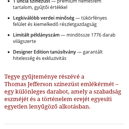
1 uncia színezüst
— prémium nemesfém
tartalom, gyűjtői értékkel
Legkiválóbb verdei minőség
— tükörfényes
felület és kiemelkedő részletgazdagság
Limitált példányszám
— mindössze 1776 darab
világszerte
Designer Edition tanúsítvány
— garantált
hitelesség és exkluzivitás
Tegye gyűjteménye részévé a
Thomas Jefferson színezüst emlékérmét –
egy különleges darabot, amely a szabadság
eszméjét és a történelem erejét egyesíti
egyetlen lenyűgöző alkotásban.