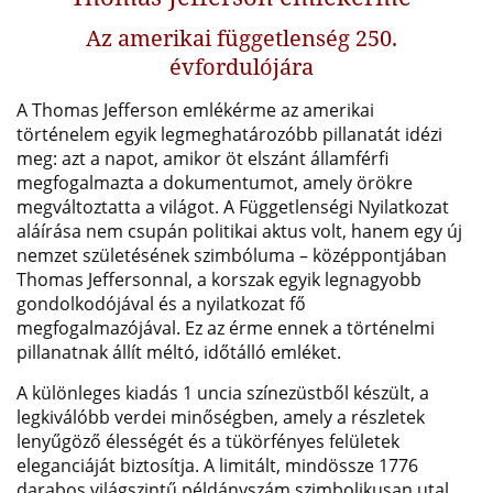
Az amerikai függetlenség 250.
évfordulójára
A Thomas Jefferson emlékérme az amerikai
történelem egyik legmeghatározóbb pillanatát idézi
meg: azt a napot, amikor öt elszánt államférfi
megfogalmazta a dokumentumot, amely örökre
megváltoztatta a világot. A Függetlenségi Nyilatkozat
aláírása nem csupán politikai aktus volt, hanem egy új
nemzet születésének szimbóluma – középpontjában
Thomas Jeffersonnal, a korszak egyik legnagyobb
gondolkodójával és a nyilatkozat fő
megfogalmazójával. Ez az érme ennek a történelmi
pillanatnak állít méltó, időtálló emléket.
A különleges kiadás 1 uncia színezüstből készült, a
legkiválóbb verdei
minőségben, amely a részletek
lenyűgöző élességét és a tükörfényes felületek
eleganciáját biztosítja. A limitált, mindössze 1776
darabos világszintű példányszám szimbolikusan utal