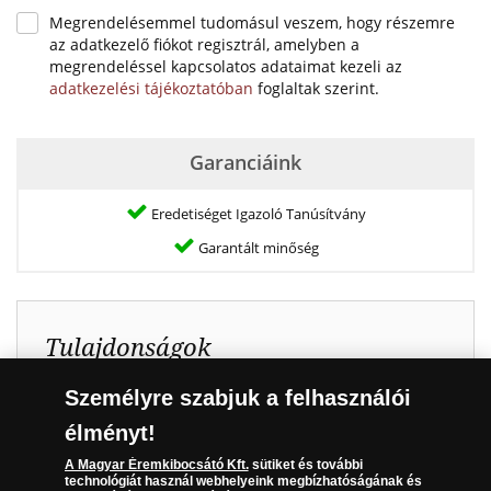
Megrendelésemmel tudomásul veszem, hogy részemre
az adatkezelő fiókot regisztrál, amelyben a
megrendeléssel kapcsolatos adataimat kezeli az
adatkezelési tájékoztatóban
foglaltak szerint.
Garanciáink
Eredetiséget Igazoló Tanúsítvány
Garantált minőség
Tulajdonságok
Személyre szabjuk a felhasználói
Anyag:
Színezüst (Ag 999/1000)
élményt!
Átmérő:
33 mm
A Magyar Éremkibocsátó Kft.
sütiket és további
Tömeg:
31,1 g
technológiát használ webhelyeink megbízhatóságának és