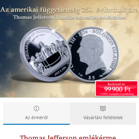
Thomas
Thomas
Jefferson
Jefferson
emlékérme
emlékérme
Az érméről
Vásárlási feltételek
Thomas Jefferson emlékérme