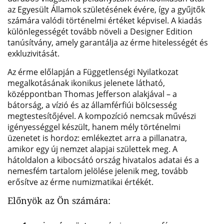
az Egyesült Államok születésének évére, így a gyűjtők
számára valódi történelmi értéket képvisel. A kiadás
különlegességét tovább növeli a Designer Edition
tanúsítvány, amely garantálja az érme hitelességét és
exkluzivitását.
Az érme előlapján a Függetlenségi Nyilatkozat
megalkotásának ikonikus jelenete látható,
középpontban Thomas Jefferson alakjával – a
bátorság, a vízió és az államférfiúi bölcsesség
megtestesítőjével. A kompozíció nemcsak művészi
igényességgel készült, hanem mély történelmi
üzenetet is hordoz: emlékeztet arra a pillanatra,
amikor egy új nemzet alapjai születtek meg. A
hátoldalon a kibocsátó ország hivatalos adatai és a
nemesfém tartalom jelölése jelenik meg, tovább
erősítve az érme numizmatikai értékét.
Előnyök az Ön számára: