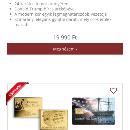
24 karátos tömör aranyérem
Donald Trump híres arcképével
A modern kor egyik legmeghatározóbb vezetője
Színarany, elegáns gyűjtői darab, mely örök emlék
marad!
19 990 Ft
Megnézem ›