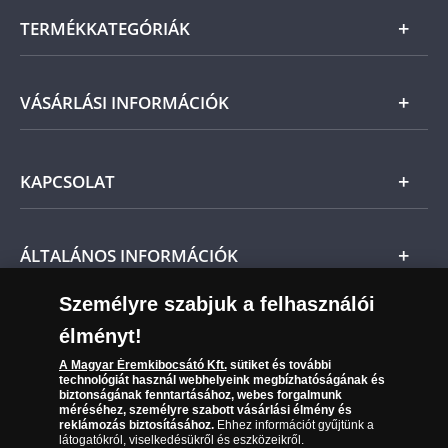
TERMÉKKATEGÓRIÁK
Arany
VÁSÁRLÁSI INFORMÁCIÓK
Ezüst
Általános Szerződési Feltételek
KAPCSOLAT
Magyar
Fizetés
Nemzetközi
Csomagolási és postaköltség
Ügyfélszolgálat
ÁLTALÁNOS INFORMÁCIÓK
Szállítási módok
Leiratkozás a hírlevélről
Személyre szabjuk a felhasználói
Kézbesítés
Karrier
Sütik (cookies) használata
élményt!
Reklamáció
06 80 888 889
Süti (cookies)
Beállítások
A Magyar Éremkibocsátó Kft.
sütiket és további
Visszaküldés
technológiát használ webhelyeink megbízhatóságának és
Társaságunkról
biztonságának fenntartásához, webes forgalmunk
(díjmentesen hívható hétfőtől csütörtökig 9.00 és 17.00
Elállási űrlap
méréséhez, személyre szabott vásárlási élmény és
Az érmék és érmek ára és értéke
óra között, péntekenként 9.00 és 15.00 óra között)
reklámozás biztosításához.
Ehhez információt gyűjtünk a
látogatókról, viselkedésükről és eszközeikről.