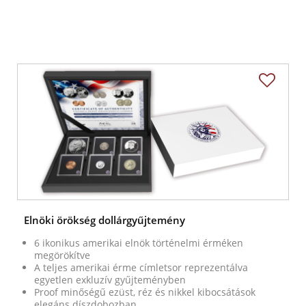
Elnöki örökség dollárgyűjtemény
6 ikonikus amerikai elnök történelmi érméken
megörökítve
A teljes amerikai érme címletsor reprezentálva
egyetlen exkluzív gyűjteményben
Proof minőségű ezüst, réz és nikkel kibocsátások
elegáns díszdobozban