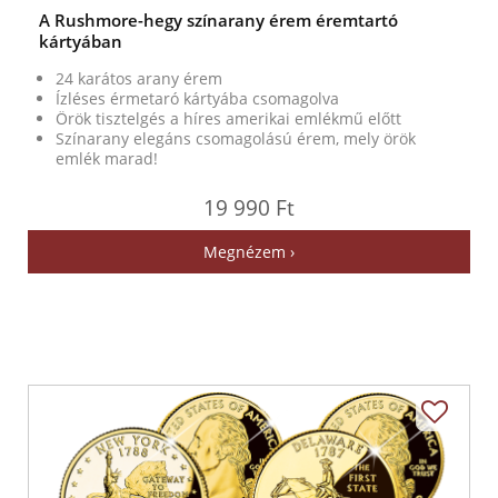
A Rushmore-hegy színarany érem éremtartó
kártyában
24 karátos arany érem
Ízléses érmetaró kártyába csomagolva
Örök tisztelgés a híres amerikai emlékmű előtt
Színarany elegáns csomagolású érem, mely örök
emlék marad!
19 990 Ft
Megnézem ›