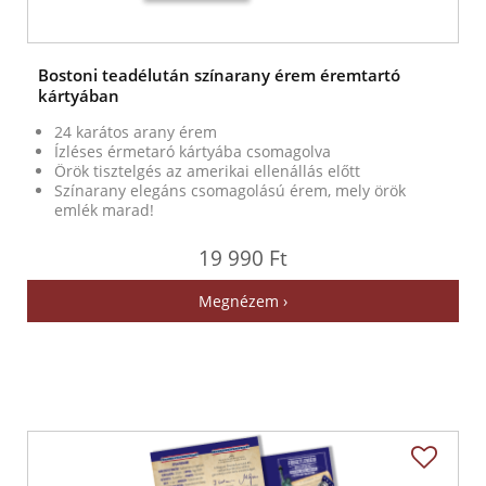
Bostoni teadélután színarany érem éremtartó
kártyában
24 karátos arany érem
Ízléses érmetaró kártyába csomagolva
Örök tisztelgés az amerikai ellenállás előtt
Színarany elegáns csomagolású érem, mely örök
emlék marad!
19 990 Ft
Megnézem ›