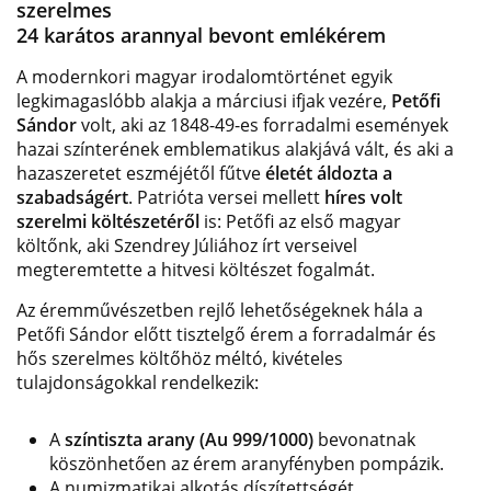
szerelmes
24 karátos arannyal bevont emlékérem
A modernkori magyar irodalomtörténet egyik
legkimagaslóbb alakja a márciusi ifjak vezére,
Petőfi
Sándor
volt, aki az 1848-49-es forradalmi események
hazai színterének emblematikus alakjává vált, és aki a
hazaszeretet eszméjétől fűtve
életét áldozta a
szabadságért
. Patrióta versei mellett
híres volt
szerelmi költészetéről
is: Petőfi az első magyar
költőnk, aki Szendrey Júliához írt verseivel
megteremtette a hitvesi költészet fogalmát.
Az éremművészetben rejlő lehetőségeknek hála a
Petőfi Sándor előtt tisztelgő érem a forradalmár és
hős szerelmes költőhöz méltó, kivételes
tulajdonságokkal rendelkezik:
A
színtiszta arany (Au 999/1000)
bevonatnak
köszönhetően az érem aranyfényben pompázik.
A numizmatikai alkotás díszítettségét