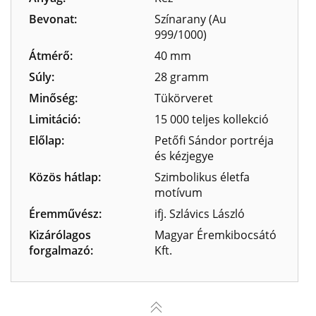
Bevonat:
Színarany (Au
999/1000)
Átmérő:
40 mm
Súly:
28 gramm
Minőség:
Tükörveret
Limitáció:
15 000 teljes kollekció
Előlap:
Petőfi Sándor portréja
és kézjegye
Közös hátlap:
Szimbolikus életfa
motívum
Éremművész:
ifj. Szlávics László
Kizárólagos
Magyar Éremkibocsátó
forgalmazó:
Kft.