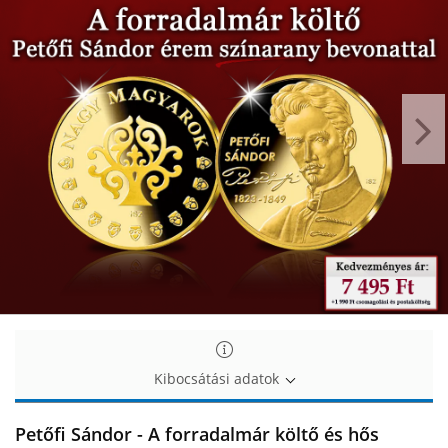
Petőfi
Petőfi
Sándor
Sándor
érem
érem
színarannyal
színarannyal
bevonva
bevonva
Kibocsátási adatok
Petőfi Sándor - A forradalmár költő és hős