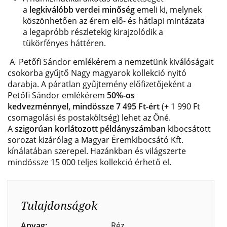
a
legkiválóbb verdei minőség
emeli ki, melynek
köszönhetően az érem elő- és hátlapi mintázata
a legapróbb részletekig kirajzolódik a
tükörfényes háttéren.
A Petőfi Sándor emlékérem a nemzetünk kiválóságait
csokorba gyűjtő Nagy magyarok kollekció nyitó
darabja. A páratlan gyűjtemény előfizetőjeként a
Petőfi Sándor emlékérem
50%-os
kedvezménnyel,
mindössze
7
495 Ft-ért
(+ 1 990 Ft
csomagolási és postaköltség)
lehet az Öné.
A
szigorúan korlátozott példányszámban
kibocsátott
sorozat kizárólag a Magyar Éremkibocsátó Kft.
kínálatában szerepel. Hazánkban és világszerte
mindössze 15 000 teljes kollekció érhető el.
Tulajdonságok
Anyag:
Réz