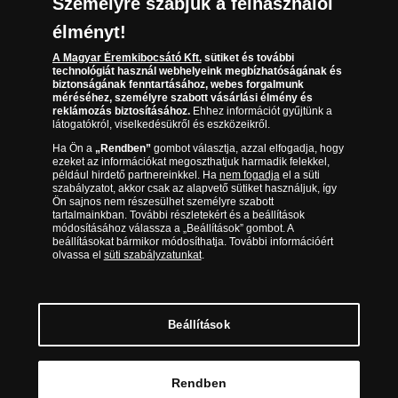
Átmérő:
40 mm
Személyre szabjuk a felhasználói
Súly:
28 gramm
élményt!
Minőség:
Tükörveret
A Magyar Éremkibocsátó Kft.
sütiket és további
technológiát használ webhelyeink megbízhatóságának és
Limitáció:
15 000 teljes kollekció
biztonságának fenntartásához, webes forgalmunk
méréséhez, személyre szabott vásárlási élmény és
Előlap:
Petőfi Sándor portréja és
reklámozás biztosításához.
Ehhez információt gyűjtünk a
kézjegye
látogatókról, viselkedésükről és eszközeikről.
Közös hátlap:
Szimbolikus életfa
Ha Ön a
„Rendben”
gombot választja, azzal elfogadja, hogy
motívum
ezeket az információkat megoszthatjuk harmadik felekkel,
például hirdető partnereinkkel. Ha
nem fogadja
el a süti
Éremművész:
ifj. Szlávics László
szabályzatot, akkor csak az alapvető sütiket használjuk, így
Ön sajnos nem részesülhet személyre szabott
Kizárólagos
Magyar Éremkibocsátó Kft.
tartalmainkban. További részletekért és a beállítások
forgalmazó:
módosításához válassza a „Beállítások” gombot. A
beállításokat bármikor módosíthatja. További információért
olvassa el
süti szabályzatunkat
.
Beállítások
© Copyright 2026 - Magyar Éremkibocsátó Kft.
Rendben
MEGRENDELEM >>