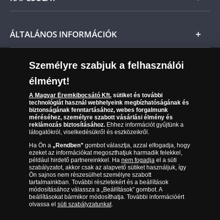
Fizetés
Nemzetközi
Csomagolási és postaköltség
Ügyfélszolgálat
ÁLTALÁNOS INFORMÁCIÓK
Szállítási módok
Leiratkozás a hírlevélről
Kézbesítés
Karrier
Személyre szabjuk a felhasználói
Sütik (cookies) használata
Reklamáció
élményt!
06 80 888 889
Süti (cookies)
Beállítások
Visszaküldés
A Magyar Éremkibocsátó Kft.
sütiket és további
Társaságunkról
technológiát használ webhelyeink megbízhatóságának és
(díjmentesen hívható hétfőtől csütörtökig 9.00 és 17.00
Elállási űrlap
biztonságának fenntartásához, webes forgalmunk
Az érmék és érmek ára és értéke
óra között, péntekenként 9.00 és 15.00 óra között)
méréséhez, személyre szabott vásárlási élmény és
reklámozás biztosításához.
Ehhez információt gyűjtünk a
látogatókról, viselkedésükről és eszközeikről.
Gyakran ismételt kérdések
Ha Ön a
„Rendben”
gombot választja, azzal elfogadja, hogy
Adatkezelés
ezeket az információkat megoszthatjuk harmadik felekkel,
például hirdető partnereinkkel. Ha
nem fogadja
el a süti
szabályzatot, akkor csak az alapvető sütiket használjuk, így
Ön sajnos nem részesülhet személyre szabott
tartalmainkban. További részletekért és a beállítások
módosításához válassza a „Beállítások” gombot. A
beállításokat bármikor módosíthatja. További információért
olvassa el
süti szabályzatunkat
.