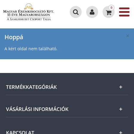
0
×
Hoppá
A kért oldal nem található.
TERMÉKKATEGÓRIÁK
Arany
VÁSÁRLÁSI INFORMÁCIÓK
Ezüst
Általános Szerződési Feltételek
KAPCSOLAT
Magyar