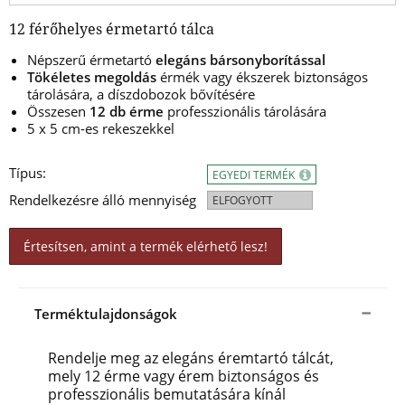
12 férőhelyes érmetartó tálca
Népszerű érmetartó
elegáns bársonyborítással
Tökéletes megoldás
érmék vagy ékszerek biztonságos
tárolására, a díszdobozok bővítésére
Összesen
12 db érme
professzionális tárolására
5 x 5 cm-es rekeszekkel
Típus:
EGYEDI TERMÉK
Rendelkezésre álló mennyiség
ELFOGYOTT
Értesítsen, amint a termék elérhető lesz!
Terméktulajdonságok
Rendelje meg az elegáns éremtartó tálcát,
mely 12 érme vagy érem biztonságos és
professzionális bemutatására kínál