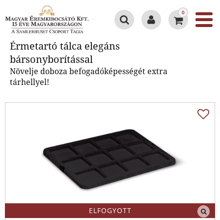
0
Érmetartó tálca elegáns
Érmetartó tálca elegáns
bársonyborítással
bársonyborítással
Növelje doboza befogadóképességét extra
tárhellyel!
ELFOGYOTT