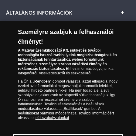
Nemzetközi
rendelések teljesítéséhez és újdonságaik
Csomagolási és postaköltség
Ügyfélszolgálat
bemutatásához. Adatait harmadik félnek nem
ÁLTALÁNOS INFORMÁCIÓK
adjuk át. Jelen nyilatkozat az adatkezelőhöz
Szállítási módok
Leiratkozás a hírlevélről
intézett visszavonásig érvényes. A Magyar
Kézbesítés
Éremkibocsátó Kft. az Adatvédelmi törvény (1992.
Karrier
Személyre szabjuk a felhasználói
Sütik (cookies) használata
évi LXIII. tv.) vonatkozó hatályos rendelkezéseinek
Reklamáció
élményt!
megfelelően kezeli ügyfeleinek személyes adatait.
06 80 888 889
Süti (cookies)
Beállítások
Visszaküldés
A Magyar Éremkibocsátó Kft.
sütiket és további
Társaságunkról
technológiát használ webhelyeink megbízhatóságának és
(díjmentesen hívható hétfőtől csütörtökig 9.00 és 17.00
Elállási űrlap
biztonságának fenntartásához, webes forgalmunk
Az érmék és érmek ára és értéke
óra között, péntekenként 9.00 és 15.00 óra között)
méréséhez, személyre szabott vásárlási élmény és
reklámozás biztosításához.
Ehhez információt gyűjtünk a
látogatókról, viselkedésükről és eszközeikről.
Gyakran ismételt kérdések
Ha Ön a
„Rendben”
gombot választja, azzal elfogadja, hogy
Adatkezelés
ezeket az információkat megoszthatjuk harmadik felekkel,
például hirdető partnereinkkel. Ha
nem fogadja
el a süti
szabályzatot, akkor csak az alapvető sütiket használjuk, így
Ön sajnos nem részesülhet személyre szabott
tartalmainkban. További részletekért és a beállítások
módosításához válassza a „Beállítások” gombot. A
beállításokat bármikor módosíthatja. További információért
olvassa el
süti szabályzatunkat
.