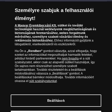
Leiratkozás a hírlevélről
Kézbesítés
Karrier
Személyre szabjuk a felhasználói
Sütik (cookies) használata
Reklamáció
élményt!
06 80 888 889
Süti (cookies)
Beállítások
Visszaküldés
A Magyar Éremkibocsátó Kft.
sütiket és további
Társaságunkról
technológiát használ webhelyeink megbízhatóságának és
(díjmentesen hívható hétfőtől csütörtökig 9.00 és 17.00
Elállási űrlap
biztonságának fenntartásához, webes forgalmunk
Az érmék és érmek ára és értéke
óra között, péntekenként 9.00 és 15.00 óra között)
méréséhez, személyre szabott vásárlási élmény és
reklámozás biztosításához.
Ehhez információt gyűjtünk a
látogatókról, viselkedésükről és eszközeikről.
Gyakran ismételt kérdések
Ha Ön a
„Rendben”
gombot választja, azzal elfogadja, hogy
Adatkezelés
ezeket az információkat megoszthatjuk harmadik felekkel,
például hirdető partnereinkkel. Ha
nem fogadja
el a süti
szabályzatot, akkor csak az alapvető sütiket használjuk, így
Ön sajnos nem részesülhet személyre szabott
tartalmainkban. További részletekért és a beállítások
módosításához válassza a „Beállítások” gombot. A
beállításokat bármikor módosíthatja. További információért
olvassa el
süti szabályzatunkat
.
Beállítások
Magyar Éremkibocsátó Kft. 1134 Budapest, Váci út 33. Cégjegyzékszám: 01-09-
957944, Adószám: 23275395-2-41 A Társaság a Magyar Kereskedelmi
Engedélyezési Hivatal Nemesfémvizsgáló és Hitelesítő Hatóság (1089 Budapest,