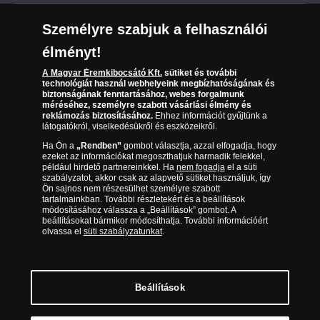
Leiratkozás a hírlevélről
Kézbesítés
Karrier
Személyre szabjuk a felhasználói
Sütik (cookies) használata
Reklamáció
élményt!
06 80 888 889
Süti (cookies)
Beállítások
Visszaküldés
A Magyar Éremkibocsátó Kft.
sütiket és további
Társaságunkról
technológiát használ webhelyeink megbízhatóságának és
(díjmentesen hívható hétfőtől csütörtökig 9.00 és 17.00
Elállási űrlap
biztonságának fenntartásához, webes forgalmunk
Az érmék és érmek ára és értéke
óra között, péntekenként 9.00 és 15.00 óra között)
méréséhez, személyre szabott vásárlási élmény és
reklámozás biztosításához.
Ehhez információt gyűjtünk a
látogatókról, viselkedésükről és eszközeikről.
Gyakran ismételt kérdések
Ha Ön a
„Rendben”
gombot választja, azzal elfogadja, hogy
Adatkezelés
ezeket az információkat megoszthatjuk harmadik felekkel,
például hirdető partnereinkkel. Ha
nem fogadja
el a süti
szabályzatot, akkor csak az alapvető sütiket használjuk, így
Ön sajnos nem részesülhet személyre szabott
tartalmainkban. További részletekért és a beállítások
módosításához válassza a „Beállítások” gombot. A
beállításokat bármikor módosíthatja. További információért
olvassa el
süti szabályzatunkat
.
Beállítások
Magyar Éremkibocsátó Kft. 1134 Budapest, Váci út 33. Cégjegyzékszám: 01-09-
957944, Adószám: 23275395-2-41 A Társaság a Magyar Kereskedelmi
Engedélyezési Hivatal Nemesfémvizsgáló és Hitelesítő Hatóság (1089 Budapest,