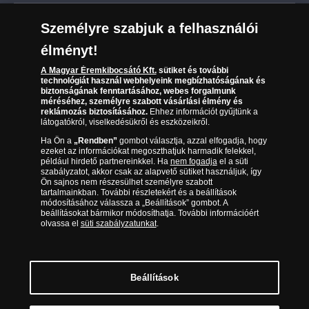
Leiratkozás a hírlevélről
Kézbesítés
Karrier
Személyre szabjuk a felhasználói
Sütik (cookies) használata
Reklamáció
élményt!
06 80 888 889
Süti (cookies)
Beállítások
Visszaküldés
A Magyar Éremkibocsátó Kft.
sütiket és további
Társaságunkról
technológiát használ webhelyeink megbízhatóságának és
(díjmentesen hívható hétfőtől csütörtökig 9.00 és 17.00
Elállási űrlap
biztonságának fenntartásához, webes forgalmunk
Az érmék és érmek ára és értéke
óra között, péntekenként 9.00 és 15.00 óra között)
méréséhez, személyre szabott vásárlási élmény és
reklámozás biztosításához.
Ehhez információt gyűjtünk a
látogatókról, viselkedésükről és eszközeikről.
Gyakran ismételt kérdések
Ha Ön a
„Rendben”
gombot választja, azzal elfogadja, hogy
Adatkezelés
ezeket az információkat megoszthatjuk harmadik felekkel,
például hirdető partnereinkkel. Ha
nem fogadja
el a süti
szabályzatot, akkor csak az alapvető sütiket használjuk, így
Ön sajnos nem részesülhet személyre szabott
tartalmainkban. További részletekért és a beállítások
módosításához válassza a „Beállítások” gombot. A
beállításokat bármikor módosíthatja. További információért
olvassa el
süti szabályzatunkat
.
Beállítások
Magyar Éremkibocsátó Kft. 1134 Budapest, Váci út 33. Cégjegyzékszám: 01-09-
957944, Adószám: 23275395-2-41 A Társaság a Magyar Kereskedelmi
Engedélyezési Hivatal Nemesfémvizsgáló és Hitelesítő Hatóság (1089 Budapest,