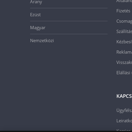
Általán
Arany
Fizetés
Ezüst
Csomago
Magyar
Szállít
Nemzetközi
Kézbesí
Reklam
Visszak
Elállási
KAPCS
Ügyféls
Leiratko
Karrier