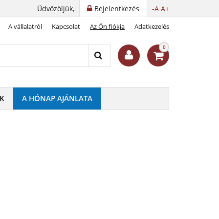
Üdvözöljük,
Bejelentkezés
-A
A+
A vállalatról
Kapcsolat
Az Ön fiókja
Adatkezelés
0
K
A HÓNAP AJÁNLATA