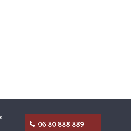
K
06 80 888 889