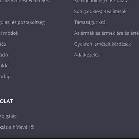
os Szerződési Feltételek
Sütik (cookies) használata
Süti (cookies)
Beállítások
lási és postaköltség
Társaságunkról
ási módok
Az érmék és érmek ára és ért
tés
Gyakran ismételt kérdések
áció
Adatkezelés
üldés
 űrlap
OLAT
zolgálat
zás a hírlevélről