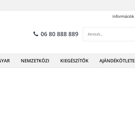
Információk
06 80 888 889
GYAR
NEMZETKÖZI
KIEGÉSZÍTŐK
AJÁNDÉKÖTLETE