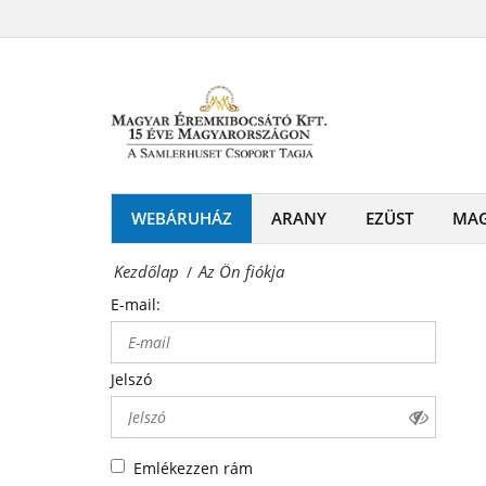
Az
-
Ön
Érmék
fiókja
és
Magyar
emlékérmek
Éremkibocsátó
hivatalos
Kft.
WEBÁRUHÁZ
ARANY
EZÜST
MA
forgalmazója!
-
Kezdőlap
Az Ön fiókja
/
Érmék
E-mail:
és
emlékérmek
Jelszó
hivatalos
forgalmazója!
Emlékezzen rám