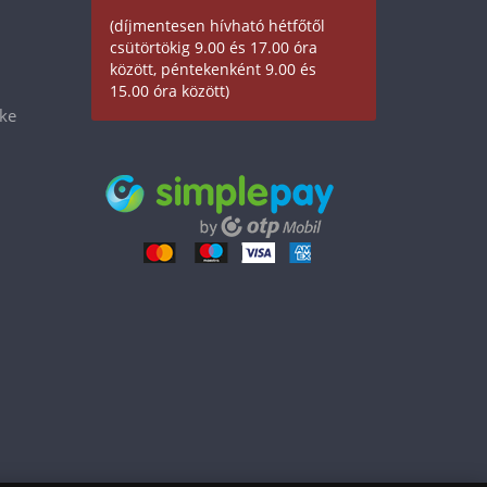
(díjmentesen hívható hétfőtől
csütörtökig 9.00 és 17.00 óra
között, péntekenként 9.00 és
15.00 óra között)
éke