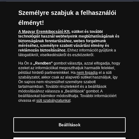
Leiratkozás a hírlevélről
Kézbesítés
Karrier
Személyre szabjuk a felhasználói
Sütik (cookies) használata
Reklamáció
élményt!
06 80 888 889
Süti (cookies)
Beállítások
Visszaküldés
A Magyar Éremkibocsátó Kft.
sütiket és további
Társaságunkról
technológiát használ webhelyeink megbízhatóságának és
(díjmentesen hívható hétfőtől csütörtökig 9.00 és 17.00
Elállási űrlap
biztonságának fenntartásához, webes forgalmunk
Az érmék és érmek ára és értéke
óra között, péntekenként 9.00 és 15.00 óra között)
méréséhez, személyre szabott vásárlási élmény és
reklámozás biztosításához.
Ehhez információt gyűjtünk a
látogatókról, viselkedésükről és eszközeikről.
Gyakran ismételt kérdések
Ha Ön a
„Rendben”
gombot választja, azzal elfogadja, hogy
Adatkezelés
ezeket az információkat megoszthatjuk harmadik felekkel,
például hirdető partnereinkkel. Ha
nem fogadja
el a süti
szabályzatot, akkor csak az alapvető sütiket használjuk, így
Ön sajnos nem részesülhet személyre szabott
tartalmainkban. További részletekért és a beállítások
módosításához válassza a „Beállítások” gombot. A
beállításokat bármikor módosíthatja. További információért
olvassa el
süti szabályzatunkat
.
Beállítások
Magyar Éremkibocsátó Kft. 1134 Budapest, Váci út 33. Cégjegyzékszám: 01-09-
957944, Adószám: 23275395-2-41 A Társaság a Magyar Kereskedelmi
Engedélyezési Hivatal Nemesfémvizsgáló és Hitelesítő Hatóság (1089 Budapest,