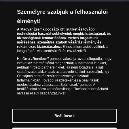
Leiratkozás a hírlevélről
Kézbesítés
Karrier
Személyre szabjuk a felhasználói
Sütik (cookies) használata
Reklamáció
élményt!
06 80 888 889
Süti (cookies)
Beállítások
Visszaküldés
A Magyar Éremkibocsátó Kft.
sütiket és további
Társaságunkról
technológiát használ webhelyeink megbízhatóságának és
(díjmentesen hívható hétfőtől csütörtökig 9.00 és 17.00
Elállási űrlap
biztonságának fenntartásához, webes forgalmunk
Az érmék és érmek ára és értéke
óra között, péntekenként 9.00 és 15.00 óra között)
méréséhez, személyre szabott vásárlási élmény és
reklámozás biztosításához.
Ehhez információt gyűjtünk a
látogatókról, viselkedésükről és eszközeikről.
Gyakran ismételt kérdések
Ha Ön a
„Rendben”
gombot választja, azzal elfogadja, hogy
Adatkezelés
ezeket az információkat megoszthatjuk harmadik felekkel,
például hirdető partnereinkkel. Ha
nem fogadja
el a süti
szabályzatot, akkor csak az alapvető sütiket használjuk, így
Ön sajnos nem részesülhet személyre szabott
tartalmainkban. További részletekért és a beállítások
módosításához válassza a „Beállítások” gombot. A
beállításokat bármikor módosíthatja. További információért
olvassa el
süti szabályzatunkat
.
Beállítások
Magyar Éremkibocsátó Kft. 1134 Budapest, Váci út 33. Cégjegyzékszám: 01-09-
957944, Adószám: 23275395-2-41 A Társaság a Magyar Kereskedelmi
Engedélyezési Hivatal Nemesfémvizsgáló és Hitelesítő Hatóság (1089 Budapest,