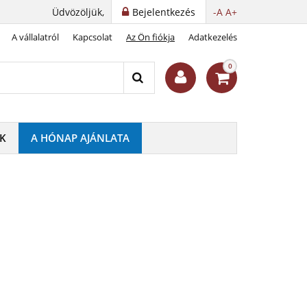
Üdvözöljük,
Bejelentkezés
-A
A+
A vállalatról
Kapcsolat
Az Ön fiókja
Adatkezelés
0
K
A HÓNAP AJÁNLATA