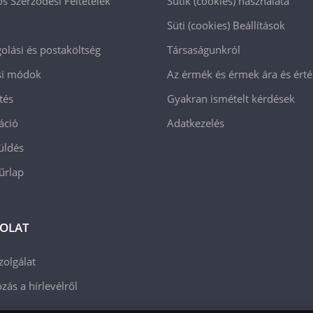
os Szerződési Feltételek
Sütik (cookies) használata
Süti (cookies)
Beállítások
lási és postaköltség
Társaságunkról
ási módok
Az érmék és érmek ára és ért
tés
Gyakran ismételt kérdések
áció
Adatkezelés
üldés
 űrlap
OLAT
zolgálat
zás a hírlevélről