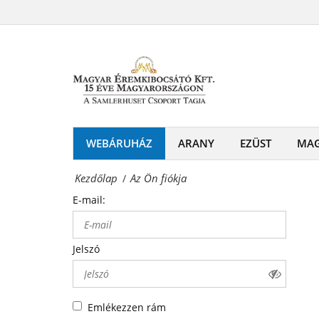
Az
-
Ön
Érmék
fiókja
és
Magyar
emlékérmek
Éremkibocsátó
hivatalos
Kft.
WEBÁRUHÁZ
ARANY
EZÜST
MA
forgalmazója!
-
Kezdőlap
Az Ön fiókja
/
Érmék
E-mail:
és
emlékérmek
Jelszó
hivatalos
forgalmazója!
Emlékezzen rám