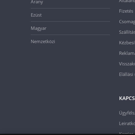
Általán
Arany
Fizetés
Ezüst
Csomago
Magyar
Szállít
Nemzetközi
Kézbesí
Reklam
Visszak
Elállási
KAPCS
Ügyféls
Leiratko
Karrier