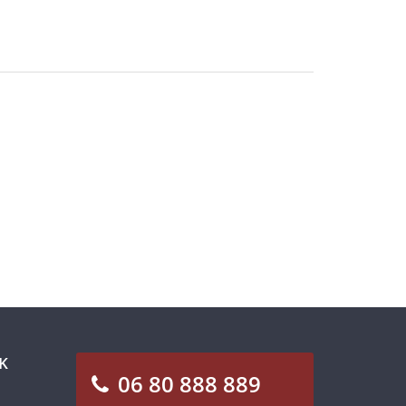
K
06 80 888 889