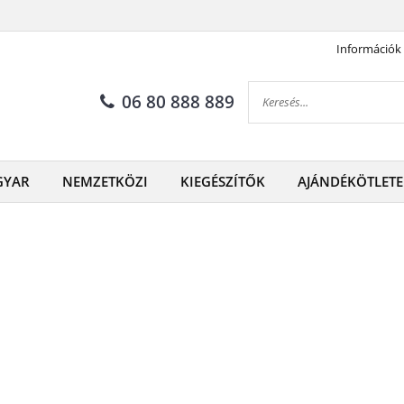
Információk
06 80 888 889
GYAR
NEMZETKÖZI
KIEGÉSZÍTŐK
AJÁNDÉKÖTLETE