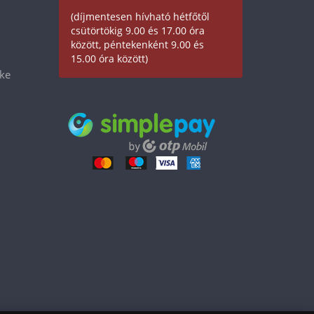
(díjmentesen hívható hétfőtől
csütörtökig 9.00 és 17.00 óra
között, péntekenként 9.00 és
15.00 óra között)
éke