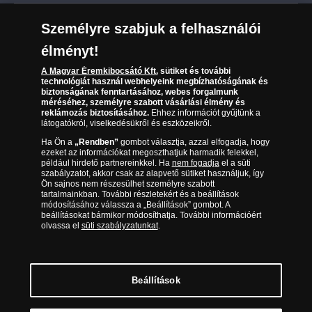
Leiratkozás a hírlevélről
Kézbesítés
Karrier
Személyre szabjuk a felhasználói
Sütik (cookies) használata
Reklamáció
élményt!
06 80 888 889
Süti (cookies)
Beállítások
Visszaküldés
A Magyar Éremkibocsátó Kft.
sütiket és további
Társaságunkról
technológiát használ webhelyeink megbízhatóságának és
(díjmentesen hívható hétfőtől csütörtökig 9.00 és 17.00
Elállási űrlap
biztonságának fenntartásához, webes forgalmunk
Az érmék és érmek ára és értéke
óra között, péntekenként 9.00 és 15.00 óra között)
méréséhez, személyre szabott vásárlási élmény és
reklámozás biztosításához.
Ehhez információt gyűjtünk a
látogatókról, viselkedésükről és eszközeikről.
Gyakran ismételt kérdések
Ha Ön a
„Rendben”
gombot választja, azzal elfogadja, hogy
Adatkezelés
ezeket az információkat megoszthatjuk harmadik felekkel,
például hirdető partnereinkkel. Ha
nem fogadja
el a süti
szabályzatot, akkor csak az alapvető sütiket használjuk, így
Ön sajnos nem részesülhet személyre szabott
tartalmainkban. További részletekért és a beállítások
módosításához válassza a „Beállítások” gombot. A
beállításokat bármikor módosíthatja. További információért
olvassa el
süti szabályzatunkat
.
Beállítások
Magyar Éremkibocsátó Kft. 1134 Budapest, Váci út 33. Cégjegyzékszám: 01-09-
957944, Adószám: 23275395-2-41 A Társaság a Magyar Kereskedelmi
Engedélyezési Hivatal Nemesfémvizsgáló és Hitelesítő Hatóság (1089 Budapest,