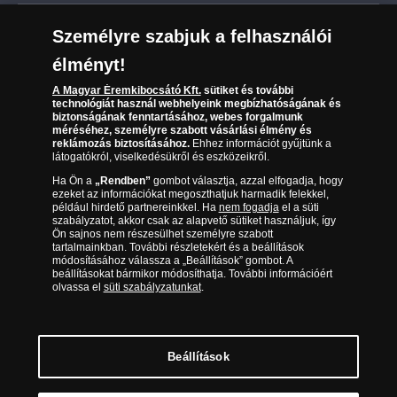
Leiratkozás a hírlevélről
Kézbesítés
Karrier
Személyre szabjuk a felhasználói
Sütik (cookies) használata
Reklamáció
élményt!
06 80 888 889
Süti (cookies)
Beállítások
Visszaküldés
A Magyar Éremkibocsátó Kft.
sütiket és további
Társaságunkról
technológiát használ webhelyeink megbízhatóságának és
(díjmentesen hívható hétfőtől csütörtökig 9.00 és 17.00
Elállási űrlap
biztonságának fenntartásához, webes forgalmunk
Az érmék és érmek ára és értéke
óra között, péntekenként 9.00 és 15.00 óra között)
méréséhez, személyre szabott vásárlási élmény és
reklámozás biztosításához.
Ehhez információt gyűjtünk a
látogatókról, viselkedésükről és eszközeikről.
Gyakran ismételt kérdések
Ha Ön a
„Rendben”
gombot választja, azzal elfogadja, hogy
Adatkezelés
ezeket az információkat megoszthatjuk harmadik felekkel,
például hirdető partnereinkkel. Ha
nem fogadja
el a süti
szabályzatot, akkor csak az alapvető sütiket használjuk, így
Ön sajnos nem részesülhet személyre szabott
tartalmainkban. További részletekért és a beállítások
módosításához válassza a „Beállítások” gombot. A
beállításokat bármikor módosíthatja. További információért
olvassa el
süti szabályzatunkat
.
Beállítások
Magyar Éremkibocsátó Kft. 1134 Budapest, Váci út 33. Cégjegyzékszám: 01-09-
957944, Adószám: 23275395-2-41 A Társaság a Magyar Kereskedelmi
Engedélyezési Hivatal Nemesfémvizsgáló és Hitelesítő Hatóság (1089 Budapest,