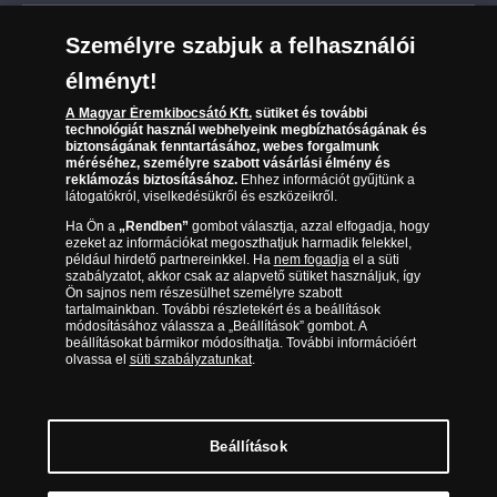
Leiratkozás a hírlevélről
Kézbesítés
Karrier
Személyre szabjuk a felhasználói
Sütik (cookies) használata
Reklamáció
élményt!
06 80 888 889
Süti (cookies)
Beállítások
Visszaküldés
A Magyar Éremkibocsátó Kft.
sütiket és további
Társaságunkról
technológiát használ webhelyeink megbízhatóságának és
(díjmentesen hívható hétfőtől csütörtökig 9.00 és 17.00
Elállási űrlap
biztonságának fenntartásához, webes forgalmunk
Az érmék és érmek ára és értéke
óra között, péntekenként 9.00 és 15.00 óra között)
méréséhez, személyre szabott vásárlási élmény és
reklámozás biztosításához.
Ehhez információt gyűjtünk a
látogatókról, viselkedésükről és eszközeikről.
Gyakran ismételt kérdések
Ha Ön a
„Rendben”
gombot választja, azzal elfogadja, hogy
Adatkezelés
ezeket az információkat megoszthatjuk harmadik felekkel,
például hirdető partnereinkkel. Ha
nem fogadja
el a süti
szabályzatot, akkor csak az alapvető sütiket használjuk, így
Ön sajnos nem részesülhet személyre szabott
tartalmainkban. További részletekért és a beállítások
módosításához válassza a „Beállítások” gombot. A
beállításokat bármikor módosíthatja. További információért
olvassa el
süti szabályzatunkat
.
Beállítások
Magyar Éremkibocsátó Kft. 1134 Budapest, Váci út 33. Cégjegyzékszám: 01-09-
957944, Adószám: 23275395-2-41 A Társaság a Magyar Kereskedelmi
Engedélyezési Hivatal Nemesfémvizsgáló és Hitelesítő Hatóság (1089 Budapest,