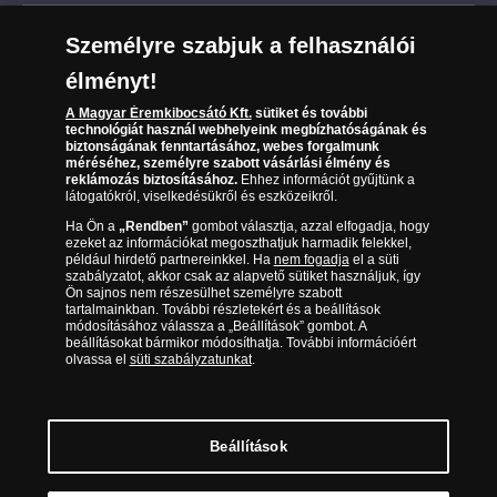
Leiratkozás a hírlevélről
Kézbesítés
Karrier
Személyre szabjuk a felhasználói
Sütik (cookies) használata
Reklamáció
élményt!
06 80 888 889
Süti (cookies)
Beállítások
Visszaküldés
A Magyar Éremkibocsátó Kft.
sütiket és további
Társaságunkról
technológiát használ webhelyeink megbízhatóságának és
(díjmentesen hívható hétfőtől csütörtökig 9.00 és 17.00
Elállási űrlap
biztonságának fenntartásához, webes forgalmunk
Az érmék és érmek ára és értéke
óra között, péntekenként 9.00 és 15.00 óra között)
méréséhez, személyre szabott vásárlási élmény és
reklámozás biztosításához.
Ehhez információt gyűjtünk a
látogatókról, viselkedésükről és eszközeikről.
Gyakran ismételt kérdések
Ha Ön a
„Rendben”
gombot választja, azzal elfogadja, hogy
Adatkezelés
ezeket az információkat megoszthatjuk harmadik felekkel,
például hirdető partnereinkkel. Ha
nem fogadja
el a süti
szabályzatot, akkor csak az alapvető sütiket használjuk, így
Ön sajnos nem részesülhet személyre szabott
tartalmainkban. További részletekért és a beállítások
módosításához válassza a „Beállítások” gombot. A
beállításokat bármikor módosíthatja. További információért
olvassa el
süti szabályzatunkat
.
Beállítások
Magyar Éremkibocsátó Kft. 1134 Budapest, Váci út 33. Cégjegyzékszám: 01-09-
957944, Adószám: 23275395-2-41 A Társaság a Magyar Kereskedelmi
Engedélyezési Hivatal Nemesfémvizsgáló és Hitelesítő Hatóság (1089 Budapest,