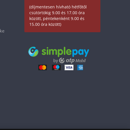
(díjmentesen hívható hétfőtől
csütörtökig 9.00 és 17.00 óra
között, péntekenként 9.00 és
15.00 óra között)
éke