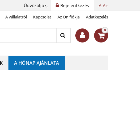
Üdvözöljük,
Bejelentkezés
-A
A+
A vállalatról
Kapcsolat
Az Ön fiókja
Adatkezelés
0
K
A HÓNAP AJÁNLATA