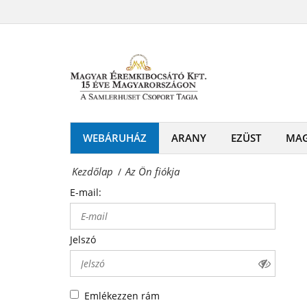
Az
-
Ön
Érmék
fiókja
és
Magyar
emlékérmek
Éremkibocsátó
hivatalos
Kft.
WEBÁRUHÁZ
ARANY
EZÜST
MA
forgalmazója!
-
Kezdőlap
Az Ön fiókja
/
Érmék
E-mail:
és
emlékérmek
Jelszó
hivatalos
forgalmazója!
Emlékezzen rám