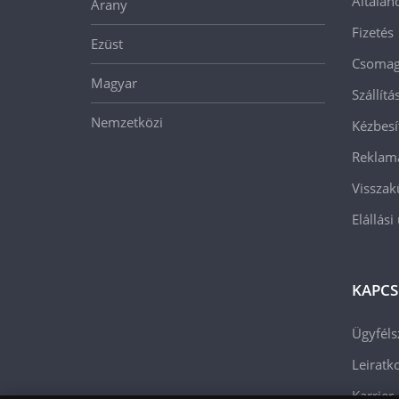
Általán
Arany
Fizetés
Ezüst
Csomago
Magyar
Szállít
Nemzetközi
Kézbesí
Reklam
Visszak
Elállási
KAPCS
Ügyféls
Leiratko
Karrier