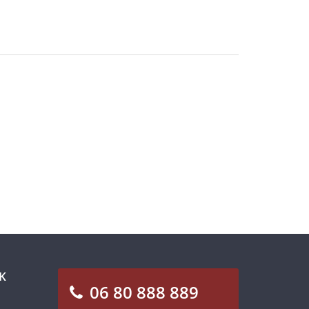
K
06 80 888 889