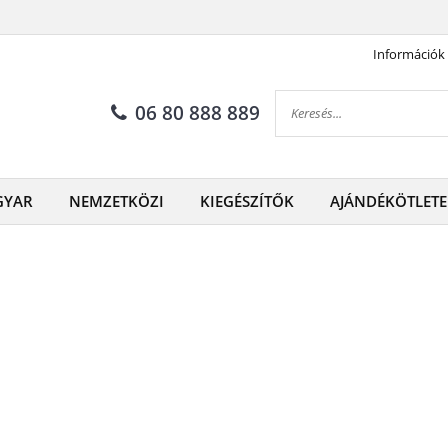
Információk
06 80 888 889
GYAR
NEMZETKÖZI
KIEGÉSZÍTŐK
AJÁNDÉKÖTLETE