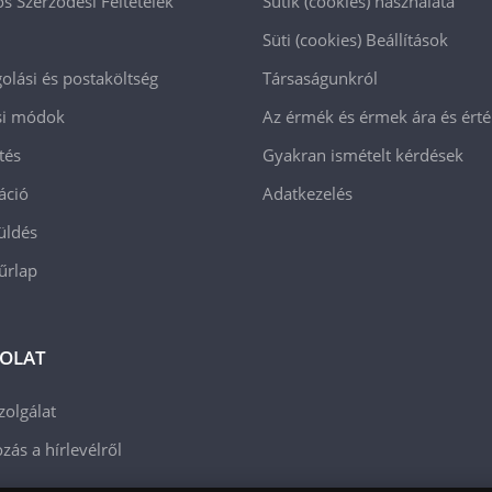
os Szerződési Feltételek
Sütik (cookies) használata
Süti (cookies)
Beállítások
lási és postaköltség
Társaságunkról
ási módok
Az érmék és érmek ára és ért
tés
Gyakran ismételt kérdések
áció
Adatkezelés
üldés
 űrlap
OLAT
zolgálat
zás a hírlevélről