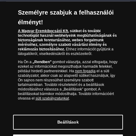
Leiratkozás a hírlevélről
Kézbesítés
Karrier
Személyre szabjuk a felhasználói
Sütik (cookies) használata
Reklamáció
élményt!
06 80 888 889
Süti (cookies)
Beállítások
Visszaküldés
A Magyar Éremkibocsátó Kft.
sütiket és további
Társaságunkról
technológiát használ webhelyeink megbízhatóságának és
(díjmentesen hívható hétfőtől csütörtökig 9.00 és 17.00
Elállási űrlap
biztonságának fenntartásához, webes forgalmunk
Az érmék és érmek ára és értéke
óra között, péntekenként 9.00 és 15.00 óra között)
méréséhez, személyre szabott vásárlási élmény és
reklámozás biztosításához.
Ehhez információt gyűjtünk a
látogatókról, viselkedésükről és eszközeikről.
Gyakran ismételt kérdések
Ha Ön a
„Rendben”
gombot választja, azzal elfogadja, hogy
Adatkezelés
ezeket az információkat megoszthatjuk harmadik felekkel,
például hirdető partnereinkkel. Ha
nem fogadja
el a süti
szabályzatot, akkor csak az alapvető sütiket használjuk, így
Ön sajnos nem részesülhet személyre szabott
tartalmainkban. További részletekért és a beállítások
módosításához válassza a „Beállítások” gombot. A
beállításokat bármikor módosíthatja. További információért
olvassa el
süti szabályzatunkat
.
Beállítások
Magyar Éremkibocsátó Kft. 1134 Budapest, Váci út 33. Cégjegyzékszám: 01-09-
957944, Adószám: 23275395-2-41 A Társaság a Magyar Kereskedelmi
Engedélyezési Hivatal Nemesfémvizsgáló és Hitelesítő Hatóság (1089 Budapest,