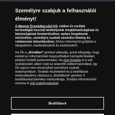
Leiratkozás a hírlevélről
Kézbesítés
Karrier
Személyre szabjuk a felhasználói
Sütik (cookies) használata
Reklamáció
élményt!
06 80 888 889
Süti (cookies)
Beállítások
Visszaküldés
A Magyar Éremkibocsátó Kft.
sütiket és további
Társaságunkról
technológiát használ webhelyeink megbízhatóságának és
(díjmentesen hívható hétfőtől csütörtökig 9.00 és 17.00
Elállási űrlap
biztonságának fenntartásához, webes forgalmunk
Az érmék és érmek ára és értéke
óra között, péntekenként 9.00 és 15.00 óra között)
méréséhez, személyre szabott vásárlási élmény és
reklámozás biztosításához.
Ehhez információt gyűjtünk a
látogatókról, viselkedésükről és eszközeikről.
Gyakran ismételt kérdések
Ha Ön a
„Rendben”
gombot választja, azzal elfogadja, hogy
Adatkezelés
ezeket az információkat megoszthatjuk harmadik felekkel,
például hirdető partnereinkkel. Ha
nem fogadja
el a süti
szabályzatot, akkor csak az alapvető sütiket használjuk, így
Ön sajnos nem részesülhet személyre szabott
tartalmainkban. További részletekért és a beállítások
módosításához válassza a „Beállítások” gombot. A
beállításokat bármikor módosíthatja. További információért
olvassa el
süti szabályzatunkat
.
Beállítások
Magyar Éremkibocsátó Kft. 1134 Budapest, Váci út 33. Cégjegyzékszám: 01-09-
957944, Adószám: 23275395-2-41 A Társaság a Magyar Kereskedelmi
Engedélyezési Hivatal Nemesfémvizsgáló és Hitelesítő Hatóság (1089 Budapest,