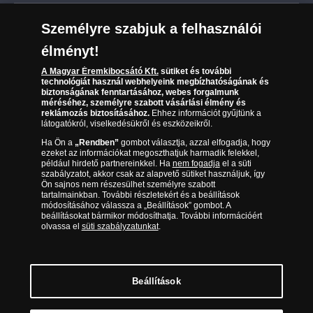
Leiratkozás a hírlevélről
Kézbesítés
Karrier
Személyre szabjuk a felhasználói
Sütik (cookies) használata
Reklamáció
élményt!
06 80 888 889
Süti (cookies)
Beállítások
Visszaküldés
A Magyar Éremkibocsátó Kft.
sütiket és további
Társaságunkról
technológiát használ webhelyeink megbízhatóságának és
(díjmentesen hívható hétfőtől csütörtökig 9.00 és 17.00
Elállási űrlap
biztonságának fenntartásához, webes forgalmunk
Az érmék és érmek ára és értéke
óra között, péntekenként 9.00 és 15.00 óra között)
méréséhez, személyre szabott vásárlási élmény és
reklámozás biztosításához.
Ehhez információt gyűjtünk a
látogatókról, viselkedésükről és eszközeikről.
Gyakran ismételt kérdések
Ha Ön a
„Rendben”
gombot választja, azzal elfogadja, hogy
Adatkezelés
ezeket az információkat megoszthatjuk harmadik felekkel,
például hirdető partnereinkkel. Ha
nem fogadja
el a süti
szabályzatot, akkor csak az alapvető sütiket használjuk, így
Ön sajnos nem részesülhet személyre szabott
tartalmainkban. További részletekért és a beállítások
módosításához válassza a „Beállítások” gombot. A
beállításokat bármikor módosíthatja. További információért
olvassa el
süti szabályzatunkat
.
Beállítások
Magyar Éremkibocsátó Kft. 1134 Budapest, Váci út 33. Cégjegyzékszám: 01-09-
957944, Adószám: 23275395-2-41 A Társaság a Magyar Kereskedelmi
Engedélyezési Hivatal Nemesfémvizsgáló és Hitelesítő Hatóság (1089 Budapest,