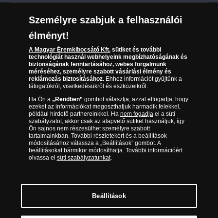
Leiratkozás a hírlevélről
Kézbesítés
Karrier
Személyre szabjuk a felhasználói
Sütik (cookies) használata
Reklamáció
élményt!
06 80 888 889
Süti (cookies)
Beállítások
Visszaküldés
A Magyar Éremkibocsátó Kft.
sütiket és további
Társaságunkról
technológiát használ webhelyeink megbízhatóságának és
(díjmentesen hívható hétfőtől csütörtökig 9.00 és 17.00
Elállási űrlap
biztonságának fenntartásához, webes forgalmunk
Az érmék és érmek ára és értéke
óra között, péntekenként 9.00 és 15.00 óra között)
méréséhez, személyre szabott vásárlási élmény és
reklámozás biztosításához.
Ehhez információt gyűjtünk a
látogatókról, viselkedésükről és eszközeikről.
Gyakran ismételt kérdések
Ha Ön a
„Rendben”
gombot választja, azzal elfogadja, hogy
Adatkezelés
ezeket az információkat megoszthatjuk harmadik felekkel,
például hirdető partnereinkkel. Ha
nem fogadja
el a süti
szabályzatot, akkor csak az alapvető sütiket használjuk, így
Ön sajnos nem részesülhet személyre szabott
tartalmainkban. További részletekért és a beállítások
módosításához válassza a „Beállítások” gombot. A
beállításokat bármikor módosíthatja. További információért
olvassa el
süti szabályzatunkat
.
Beállítások
Magyar Éremkibocsátó Kft. 1134 Budapest, Váci út 33. Cégjegyzékszám: 01-09-
957944, Adószám: 23275395-2-41 A Társaság a Magyar Kereskedelmi
Engedélyezési Hivatal Nemesfémvizsgáló és Hitelesítő Hatóság (1089 Budapest,