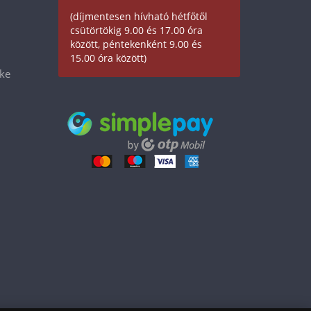
(díjmentesen hívható hétfőtől
csütörtökig 9.00 és 17.00 óra
között, péntekenként 9.00 és
15.00 óra között)
éke