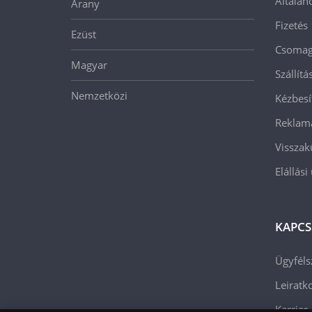
Általán
Arany
Fizetés
Ezüst
Csomago
Magyar
Szállít
Nemzetközi
Kézbesí
Reklam
Visszak
Elállási
KAPCS
Ügyféls
Leiratko
Karrier