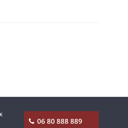
K
06 80 888 889