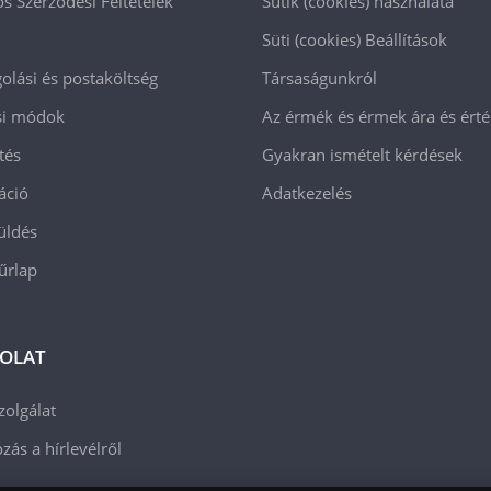
os Szerződési Feltételek
Sütik (cookies) használata
Süti (cookies)
Beállítások
lási és postaköltség
Társaságunkról
ási módok
Az érmék és érmek ára és ért
tés
Gyakran ismételt kérdések
áció
Adatkezelés
üldés
 űrlap
OLAT
zolgálat
zás a hírlevélről