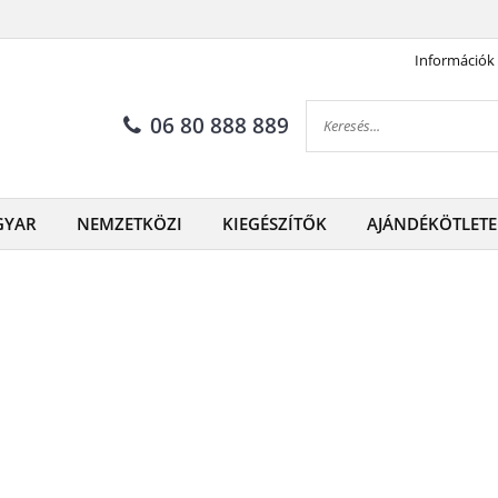
Információk
06 80 888 889
GYAR
NEMZETKÖZI
KIEGÉSZÍTŐK
AJÁNDÉKÖTLETE