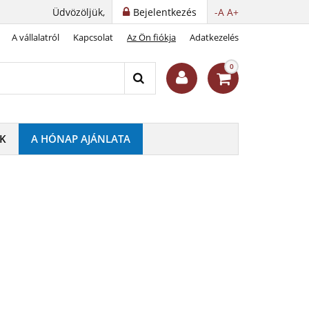
Üdvözöljük,
Bejelentkezés
-A
A+
A vállalatról
Kapcsolat
Az Ön fiókja
Adatkezelés
0
K
A HÓNAP AJÁNLATA