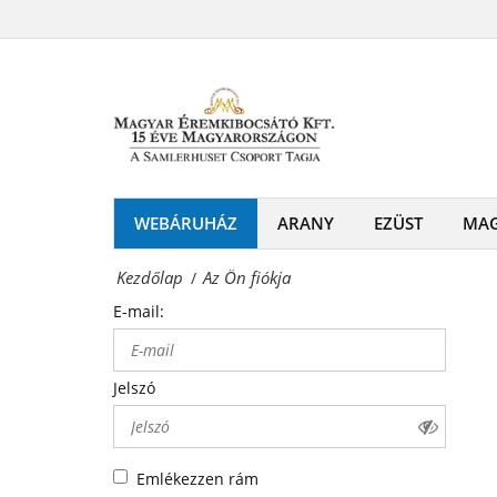
Az
-
Ön
Érmék
fiókja
és
Magyar
emlékérmek
Éremkibocsátó
hivatalos
Kft.
WEBÁRUHÁZ
ARANY
EZÜST
MA
forgalmazója!
-
Kezdőlap
Az Ön fiókja
/
Érmék
E-mail:
és
emlékérmek
Jelszó
hivatalos
forgalmazója!
Emlékezzen rám