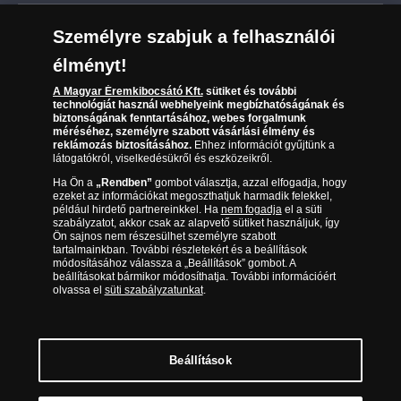
Leiratkozás a hírlevélről
Kézbesítés
Karrier
Személyre szabjuk a felhasználói
Sütik (cookies) használata
Reklamáció
élményt!
06 80 888 889
Süti (cookies)
Beállítások
Visszaküldés
A Magyar Éremkibocsátó Kft.
sütiket és további
Társaságunkról
technológiát használ webhelyeink megbízhatóságának és
(díjmentesen hívható hétfőtől csütörtökig 9.00 és 17.00
Elállási űrlap
biztonságának fenntartásához, webes forgalmunk
Az érmék és érmek ára és értéke
óra között, péntekenként 9.00 és 15.00 óra között)
méréséhez, személyre szabott vásárlási élmény és
reklámozás biztosításához.
Ehhez információt gyűjtünk a
látogatókról, viselkedésükről és eszközeikről.
Gyakran ismételt kérdések
Ha Ön a
„Rendben”
gombot választja, azzal elfogadja, hogy
Adatkezelés
ezeket az információkat megoszthatjuk harmadik felekkel,
például hirdető partnereinkkel. Ha
nem fogadja
el a süti
szabályzatot, akkor csak az alapvető sütiket használjuk, így
Ön sajnos nem részesülhet személyre szabott
tartalmainkban. További részletekért és a beállítások
módosításához válassza a „Beállítások” gombot. A
beállításokat bármikor módosíthatja. További információért
olvassa el
süti szabályzatunkat
.
Beállítások
Magyar Éremkibocsátó Kft. 1134 Budapest, Váci út 33. Cégjegyzékszám: 01-09-
957944, Adószám: 23275395-2-41 A Társaság a Magyar Kereskedelmi
Engedélyezési Hivatal Nemesfémvizsgáló és Hitelesítő Hatóság (1089 Budapest,