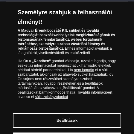
Leiratkozás a hírlevélről
Kézbesítés
Karrier
Személyre szabjuk a felhasználói
Sütik (cookies) használata
Reklamáció
élményt!
06 80 888 889
Süti (cookies)
Beállítások
Visszaküldés
A Magyar Éremkibocsátó Kft.
sütiket és további
Társaságunkról
technológiát használ webhelyeink megbízhatóságának és
(díjmentesen hívható hétfőtől csütörtökig 9.00 és 17.00
Elállási űrlap
biztonságának fenntartásához, webes forgalmunk
Az érmék és érmek ára és értéke
óra között, péntekenként 9.00 és 15.00 óra között)
méréséhez, személyre szabott vásárlási élmény és
reklámozás biztosításához.
Ehhez információt gyűjtünk a
látogatókról, viselkedésükről és eszközeikről.
Gyakran ismételt kérdések
Ha Ön a
„Rendben”
gombot választja, azzal elfogadja, hogy
Adatkezelés
ezeket az információkat megoszthatjuk harmadik felekkel,
például hirdető partnereinkkel. Ha
nem fogadja
el a süti
szabályzatot, akkor csak az alapvető sütiket használjuk, így
Ön sajnos nem részesülhet személyre szabott
tartalmainkban. További részletekért és a beállítások
módosításához válassza a „Beállítások” gombot. A
beállításokat bármikor módosíthatja. További információért
olvassa el
süti szabályzatunkat
.
Beállítások
Magyar Éremkibocsátó Kft. 1134 Budapest, Váci út 33. Cégjegyzékszám: 01-09-
957944, Adószám: 23275395-2-41 A Társaság a Magyar Kereskedelmi
Engedélyezési Hivatal Nemesfémvizsgáló és Hitelesítő Hatóság (1089 Budapest,