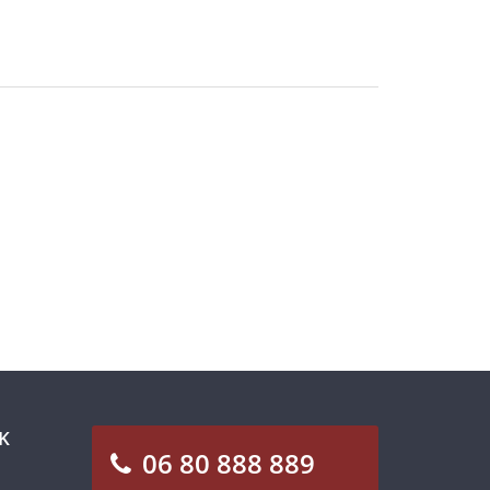
K
06 80 888 889