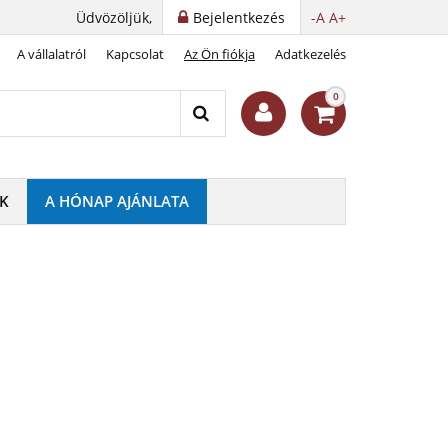
Üdvözöljük,
Bejelentkezés
-A
A+
A vállalatról
Kapcsolat
Az Ön fiókja
Adatkezelés
0
K
A HÓNAP AJÁNLATA