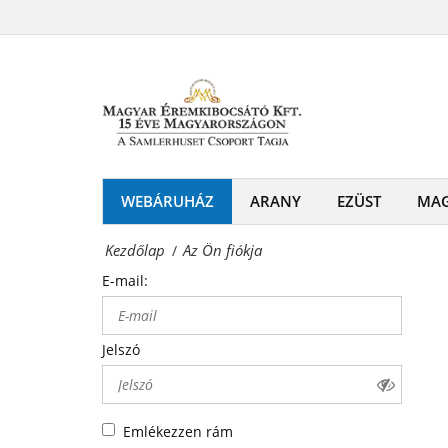
Az
-
Ön
Érmék
fiókja
és
Magyar
emlékérmek
Éremkibocsátó
hivatalos
Kft.
WEBÁRUHÁZ
ARANY
EZÜST
MA
forgalmazója!
-
Kezdőlap
Az Ön fiókja
/
Érmék
E-mail:
és
emlékérmek
Jelszó
hivatalos
forgalmazója!
Emlékezzen rám