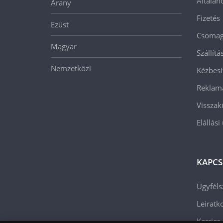
Általán
Arany
Fizetés
Ezüst
Csomago
Magyar
Szállít
Nemzetközi
Kézbesí
Reklam
Visszak
Elállási
KAPCS
Ügyféls
Leiratko
Karrier