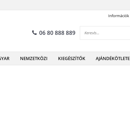
Információk
06 80 888 889
GYAR
NEMZETKÖZI
KIEGÉSZÍTŐK
AJÁNDÉKÖTLETE