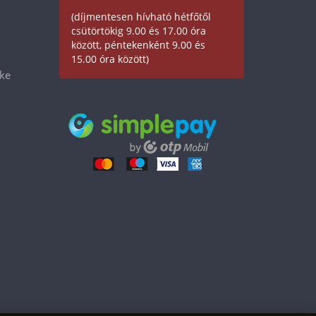
(díjmentesen hívható hétfőtől
csütörtökig 9.00 és 17.00 óra
között, péntekenként 9.00 és
15.00 óra között)
éke