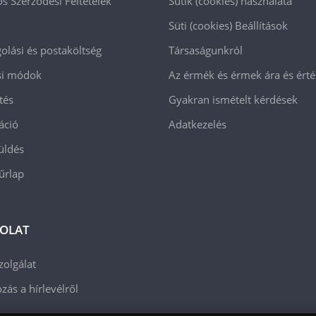
os Szerződési Feltételek
Sütik (cookies) használata
Süti (cookies)
Beállítások
lási és postaköltség
Társaságunkról
ási módok
Az érmék és érmek ára és ért
tés
Gyakran ismételt kérdések
áció
Adatkezelés
üldés
 űrlap
OLAT
zolgálat
zás a hírlevélről