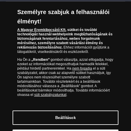
Leiratkozás a hírlevélről
Kézbesítés
Karrier
Személyre szabjuk a felhasználói
Sütik (cookies) használata
Reklamáció
élményt!
06 80 888 889
Süti (cookies)
Beállítások
Visszaküldés
A Magyar Éremkibocsátó Kft.
sütiket és további
Társaságunkról
technológiát használ webhelyeink megbízhatóságának és
(díjmentesen hívható hétfőtől csütörtökig 9.00 és 17.00
Elállási űrlap
biztonságának fenntartásához, webes forgalmunk
Az érmék és érmek ára és értéke
óra között, péntekenként 9.00 és 15.00 óra között)
méréséhez, személyre szabott vásárlási élmény és
reklámozás biztosításához.
Ehhez információt gyűjtünk a
látogatókról, viselkedésükről és eszközeikről.
Gyakran ismételt kérdések
Ha Ön a
„Rendben”
gombot választja, azzal elfogadja, hogy
Adatkezelés
ezeket az információkat megoszthatjuk harmadik felekkel,
például hirdető partnereinkkel. Ha
nem fogadja
el a süti
szabályzatot, akkor csak az alapvető sütiket használjuk, így
Ön sajnos nem részesülhet személyre szabott
tartalmainkban. További részletekért és a beállítások
módosításához válassza a „Beállítások” gombot. A
beállításokat bármikor módosíthatja. További információért
olvassa el
süti szabályzatunkat
.
Beállítások
Magyar Éremkibocsátó Kft. 1134 Budapest, Váci út 33. Cégjegyzékszám: 01-09-
957944, Adószám: 23275395-2-41 A Társaság a Magyar Kereskedelmi
Engedélyezési Hivatal Nemesfémvizsgáló és Hitelesítő Hatóság (1089 Budapest,