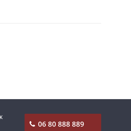
K
06 80 888 889