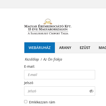
Az
-
Ön
Érmék
fiókja
és
Magyar
emlékérmek
Éremkibocsátó
hivatalos
Kft.
WEBÁRUHÁZ
ARANY
EZÜST
MA
forgalmazója!
-
Kezdőlap
Az Ön fiókja
/
Érmék
E-mail:
és
emlékérmek
Jelszó
hivatalos
forgalmazója!
Emlékezzen rám