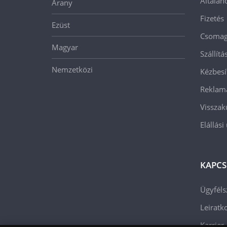
Általán
Arany
Fizetés
Ezüst
Csomago
Magyar
Szállít
Nemzetközi
Kézbesí
Reklam
Visszak
Elállási
KAPCS
Ügyféls
Leiratko
Karrier