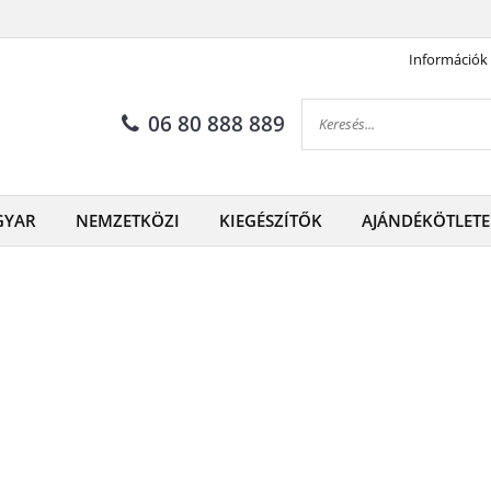
Információk
06 80 888 889
GYAR
NEMZETKÖZI
KIEGÉSZÍTŐK
AJÁNDÉKÖTLETE