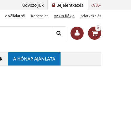
Üdvözöljük,
Bejelentkezés
-A
A+
A vállalatról
Kapcsolat
Az Ön fiókja
Adatkezelés
0
K
A HÓNAP AJÁNLATA