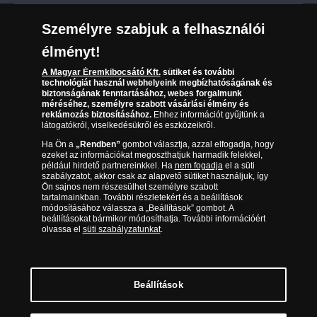
Leiratkozás a hírlevélről
Kézbesítés
Karrier
Személyre szabjuk a felhasználói
Sütik (cookies) használata
Reklamáció
élményt!
06 80 888 889
Süti (cookies)
Beállítások
Visszaküldés
A Magyar Éremkibocsátó Kft.
sütiket és további
Társaságunkról
technológiát használ webhelyeink megbízhatóságának és
(díjmentesen hívható hétfőtől csütörtökig 9.00 és 17.00
Elállási űrlap
biztonságának fenntartásához, webes forgalmunk
Az érmék és érmek ára és értéke
óra között, péntekenként 9.00 és 15.00 óra között)
méréséhez, személyre szabott vásárlási élmény és
reklámozás biztosításához.
Ehhez információt gyűjtünk a
látogatókról, viselkedésükről és eszközeikről.
Gyakran ismételt kérdések
Ha Ön a
„Rendben”
gombot választja, azzal elfogadja, hogy
Adatkezelés
ezeket az információkat megoszthatjuk harmadik felekkel,
például hirdető partnereinkkel. Ha
nem fogadja
el a süti
szabályzatot, akkor csak az alapvető sütiket használjuk, így
Ön sajnos nem részesülhet személyre szabott
tartalmainkban. További részletekért és a beállítások
módosításához válassza a „Beállítások” gombot. A
beállításokat bármikor módosíthatja. További információért
olvassa el
süti szabályzatunkat
.
Beállítások
Magyar Éremkibocsátó Kft. 1134 Budapest, Váci út 33. Cégjegyzékszám: 01-09-
957944, Adószám: 23275395-2-41 A Társaság a Magyar Kereskedelmi
Engedélyezési Hivatal Nemesfémvizsgáló és Hitelesítő Hatóság (1089 Budapest,