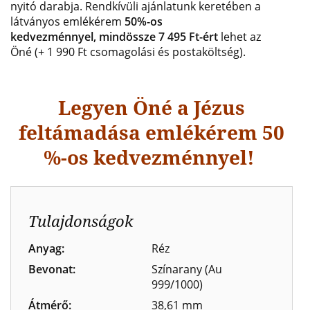
nyitó darabja.
Rendkívüli ajánlatunk keretében a
látványos
emlékérem
50%-os
kedvezménnyel, mindössze 7 495 Ft-ért
lehet az
Öné
(+ 1 990 Ft csomagolási és postaköltség).
Legyen Öné a Jézus
feltámadása
emlékérem 50
%-os kedvezménnyel!
Tulajdonságok
Anyag:
Réz
Bevonat:
Színarany (Au
999/1000)
Átmérő:
38,61 mm