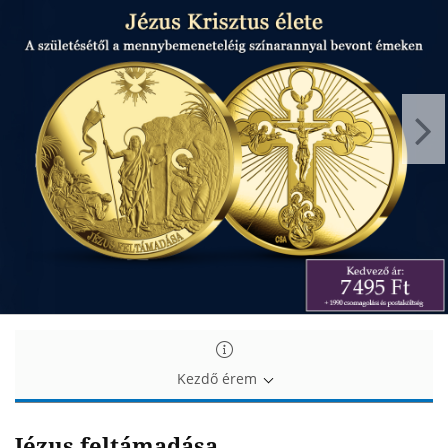
Jézus
Jézus
élete
élete
színarannyal
színarannyal
bevont
bevont
érmeken
érmeken
Kezdő érem
Jézus feltámadása