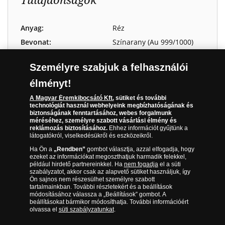
Anyag:
Réz
Bevonat:
Színarany (Au 999/1000)
Átmérő:
38,61 mm
Személyre szabjuk a felhasználói
Tömeg:
25,5 g
élményt!
Minőség:
Legkiválóbb verdei
minőség, tükörveret
A Magyar Éremkibocsátó Kft.
sütiket és további
technológiát használ webhelyeink megbízhatóságának és
Limitáció:
15 000 teljes kollekció
biztonságának fenntartásához, webes forgalmunk
méréséhez, személyre szabott vásárlási élmény és
Előlap:
Jézus feltámadása
reklámozás biztosításához.
Ehhez információt gyűjtünk a
Hátlap:
Jézus születésének és
látogatókról, viselkedésükről és eszközeikről.
keresztre feszítésének
Ha Ön a
„Rendben”
gombot választja, azzal elfogadja, hogy
montázsa
ezeket az információkat megoszthatjuk harmadik felekkel,
például hirdető partnereinkkel. Ha
nem fogadja
el a süti
Kizárólagos
Magyar Éremkibocsátó Kft.
szabályzatot, akkor csak az alapvető sütiket használjuk, így
forgalmazó:
Ön sajnos nem részesülhet személyre szabott
tartalmainkban. További részletekért és a beállítások
Éremművész:
Csontos Attila
módosításához válassza a „Beállítások” gombot. A
beállításokat bármikor módosíthatja. További információért
olvassa el
süti szabályzatunkat
.