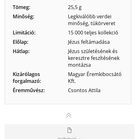
Tömeg:
25,5 g
Minőség:
Legkiválóbb verdei
minőség, tükörveret
Limitáció:
15 000 teljes kollekció
Előlap:
Jézus feltámadása
Hátlap:
Jézus születésének és
keresztre feszítésének
montázsa
Kizárólagos
Magyar Éremkibocsátó
forgalmazó:
Kft.
Éremművész:
Csontos Attila