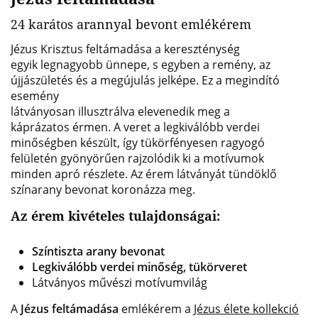
24 karátos arannyal bevont emlékérem
Jézus Krisztus feltámadása a kereszténység
egyik legnagyobb ünnepe, s egyben a remény, az
újjászületés és a megújulás jelképe. Ez a megindító
esemény
látványosan illusztrálva elevenedik meg a
káprázatos érmen. A veret a legkiválóbb verdei
minőségben készült, így tükörfényesen ragyogó
felületén gyönyörűen rajzolódik ki a motívumok
minden apró részlete. Az érem látványát tündöklő
színarany bevonat koronázza meg.
Az érem kivételes tulajdonságai:
Színtiszta arany
bevonat
Legkiválóbb verdei minőség, tükörveret
Látványos művészi motívumvilág
A
Jézus feltámadása
emlékérem a
Jézus élete kollekció