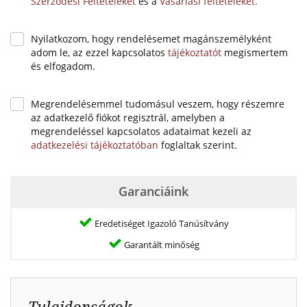
Szerződési Feltételeket
és a
Vásárlási feltételeket.
Nyilatkozom, hogy rendelésemet magánszemélyként
adom le, az ezzel kapcsolatos
tájékoztatót
megismertem
és elfogadom.
Megrendelésemmel tudomásul veszem, hogy részemre
az adatkezelő fiókot regisztrál, amelyben a
megrendeléssel kapcsolatos adataimat kezeli az
adatkezelési tájékoztatóban
foglaltak szerint.
Garanciáink
Eredetiséget Igazoló Tanúsítvány
Garantált minőség
Tulajdonságok