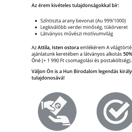
Az érem kivételes tulajdonságokkal bír:
Színtiszta arany bevonat (Au 999/1000)
Legkiválóbb verdei minőség, tükörveret
Látványos művészi motívumvilág
Az
Attila, Isten ostora
emlékérem A világtörté
ajánlatunk keretében a látványos alkotás
50%
Öné
(+ 1 990 Ft csomagolási és postaköltség).
Váljon Ön is a Hun Birodalom legendás kirá
tulajdonosává!