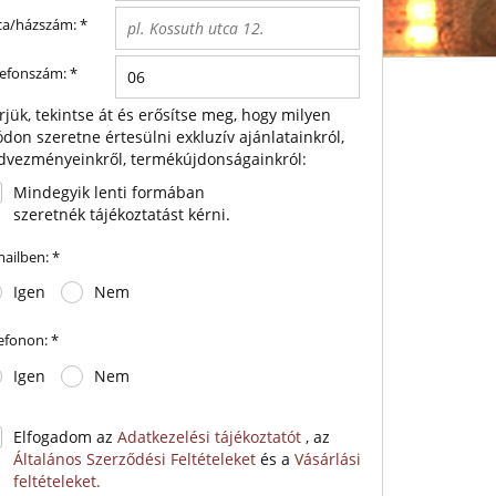
ca/házszám:
*
lefonszám:
*
rjük, tekintse át és erősítse meg, hogy milyen
don szeretne értesülni exkluzív ajánlatainkról,
dvezményeinkről, termékújdonságainkról:
Mindegyik lenti formában
szeretnék tájékoztatást kérni.
mailben:
*
Igen
Nem
lefonon:
*
Igen
Nem
Elfogadom az
Adatkezelési tájékoztatót
, az
Általános Szerződési Feltételeket
és a
Vásárlási
feltételeket.