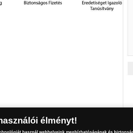
használói élményt!
echnológiát használ webhelyeink megbízhatóságának és biztonsá