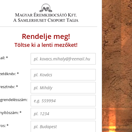
Rendelje meg!
Töltse ki a lenti mezőket!
il:
*
zetéknév:
*
resztnév:
*
grendelésszám:
ányítószám:
*
ros:
*