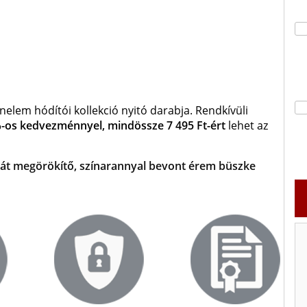
nelem hódítói
kollekció
nyitó darabja.
Rendkívüli
-os kedvezménnyel, mindössze 7 495 Ft-ért
lehet az
lyát megörökítő, színarannyal bevont érem büszke