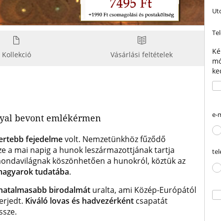
Ut
Te
Ké
Kollekció
Vásárlási feltételek
mó
ke
e-
nnyal bevont emlékérmen
ertebb fejedelme
volt. Nemzetünkhöz fűződő
ze a mai napig a hunok leszármazottjának tartja
te
ondavilágnak köszönhetően a hunokról, köztük az
magyarok tudatába
.
ghatalmasabb birodalmát
uralta, ami Közép-Európától
erjedt.
Kiváló lovas és hadvezérként
csapatát
ssze.