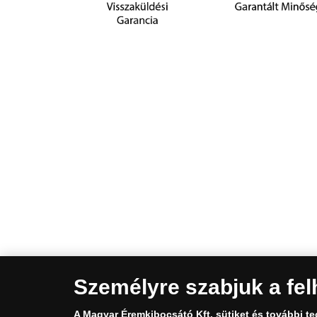
Személyre szabjuk a fel
A Magyar Éremkibocsátó Kft.
sütiket és további t