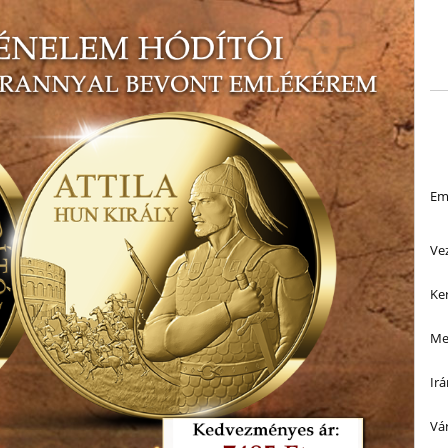
Ema
Ve
Ke
Me
Ir
Vá