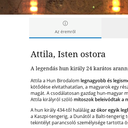
Az éremről
Attila, Isten ostora
A legendás hun király 24 karátos ara
Attila a Hun Birodalom
legnagyobb és legism
kötődése elvitathatatlan, a magyarok egy rés
magát. A csodálatosan gazdag hun-magyar m
Attila királyról szóló
mítoszok beleivódtak a 
A hun király 434-től haláláig
az ókor egyik le
a Kaszpi-tengerig, a Dunától a Balti-tengerig t
tekintélyt parancsoló személyisége tartotta ö