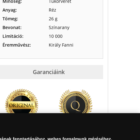
Minőség:
Tükörveret
Anyag:
Réz
Tömeg:
26 g
Bevonat:
Színarany
Limitáció:
10 000
Éremművész:
Király Fanni
Garanciáink
Eredetiséget Igazoló
Garantált minőség
Tanúsítvány
gának fenntartásához, webes forgalmunk méréséhez,