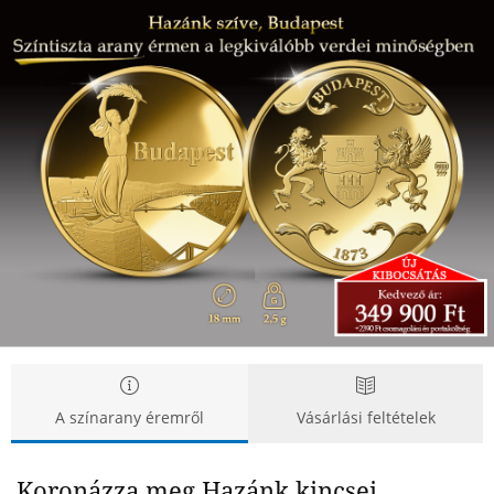
Hazánk
Hazánk
szíve,
szíve,
Budapest
Budapest
A színarany éremről
Vásárlási feltételek
Koronázza meg Hazánk kincsei