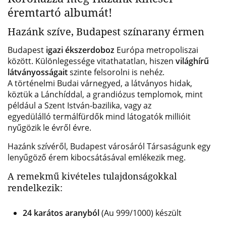
éremtartó albumát!
Hazánk szíve, Budapest színarany érmen
Budapest
igazi ékszerdoboz
Európa metropoliszai
között. Különlegessége vitathatatlan, hiszen
világhírű
látványosságait
szinte felsorolni is nehéz.
A történelmi Budai várnegyed, a látványos hidak,
köztük a Lánchíddal, a grandiózus templomok, mint
például a Szent István-bazilika, vagy az
egyedülálló termálfürdők mind látogatók millióit
nyűgözik le évről évre.
Hazánk szívéről, Budapest városáról Társaságunk egy
lenyűgöző érem kibocsátásával emlékezik meg.
A remekmű kivételes tulajdonságokkal
rendelkezik:
24 karátos aranyból
(Au 999/1000) készült