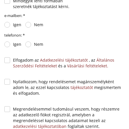
Mindegyik lenti formában
szeretnék tájékoztatást kérni.
e-mailben:
*
Igen
Nem
telefonon:
*
Igen
Nem
Elfogadom az
Adatkezelési tájékoztatót
, az
Általános
Szerződési Feltételeket
és a
Vásárlási feltételeket.
Nyilatkozom, hogy rendelésemet magánszemélyként
adom le, az ezzel kapcsolatos
tájékoztatót
megismertem
és elfogadom.
Megrendelésemmel tudomásul veszem, hogy részemre
az adatkezelő fiókot regisztrál, amelyben a
megrendeléssel kapcsolatos adataimat kezeli az
adatkezelési tájékoztatóban
foglaltak szerint.