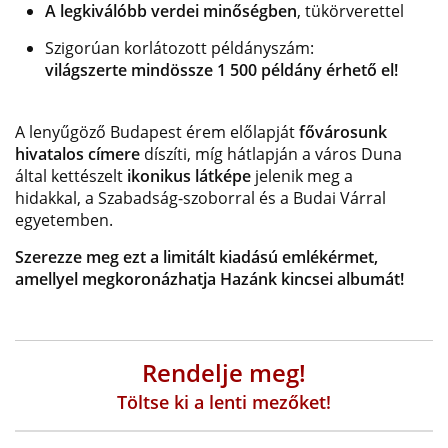
A legkiválóbb verdei minőségben
, tükörverettel
Szigorúan korlátozott példányszám:
világszerte mindössze 1 500 példány érhető el!
A lenyűgöző Budapest érem előlapját
fővárosunk
hivatalos címere
díszíti, míg hátlapján a város Duna
által kettészelt
ikonikus látképe
jelenik meg a
hidakkal, a Szabadság-szoborral és a Budai Várral
egyetemben.
Szerezze meg ezt a limitált kiadású emlékérmet,
amellyel megkoronázhatja Hazánk kincsei albumát!
Rendelje meg!
Töltse ki a lenti mezőket!