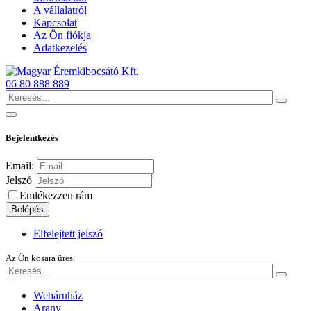
A vállalatról
Kapcsolat
Az Ön fiókja
Adatkezelés
06 80 888 889
Bejelentkezés
Email:
Jelszó
Emlékezzen rám
Belépés
Elfelejtett jelszó
Az Ön kosara üres.
Webáruház
Arany