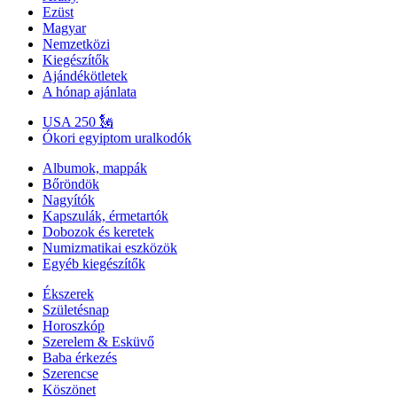
Ezüst
Magyar
Nemzetközi
Kiegészítők
Ajándékötletek
A hónap ajánlata
USA 250 🗽
Ókori egyiptom uralkodók
Albumok, mappák
Bőröndök
Nagyítók
Kapszulák, érmetartók
Dobozok és keretek
Numizmatikai eszközök
Egyéb kiegészítők
Ékszerek
Születésnap
Horoszkóp
Szerelem & Esküvő
Baba érkezés
Szerencse
Köszönet