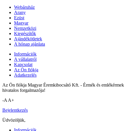
Webáruház
Arany
Ezüst
Magyar
Nemzetközi
Kiegészítők
Ajándékötletek
A hónap ajánlata
Információk
A vállalatról
Kapcsolat
Az Ön fiókja
Adatkezelés
Az Ön fiókja Magyar Éremkibocsátó Kft. - Érmék és emlékérmek
hivatalos forgalmazója!
-A
A+
Bejelentkezés
Üdvözöljük,
Információk