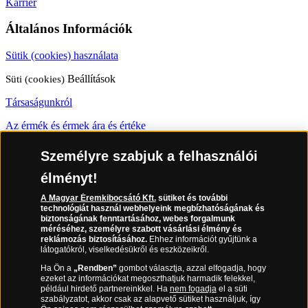
Karrier
Általános Információk
Sütik (cookies) használata
Süti (cookies)
Beállítások
Társaságunkról
Az érmék és érmek ára és értéke
Gyakran ismételt kérdések
Személyre szabjuk a felhasználói
Adatkezelés
élményt!
A Magyar Éremkibocsátó Kft.
sütiket és további
06 80 888 889
technológiát használ webhelyeink megbízhatóságának és
biztonságának fenntartásához, webes forgalmunk
méréséhez, személyre szabott vásárlási élmény és
reklámozás biztosításához.
Ehhez információt gyűjtünk a
látogatókról, viselkedésükről és eszközeikről.
(díjmentesen hívható hétfőtől csütörtökig 9.00 és 17.00 óra között,
péntekenként 9.00 és 15.00 óra között)
Ha Ön a
„Rendben”
gombot választja, azzal elfogadja, hogy
ezeket az információkat megoszthatjuk harmadik felekkel,
például hirdető partnereinkkel. Ha
nem fogadja
el a süti
szabályzatot, akkor csak az alapvető sütiket használjuk, így