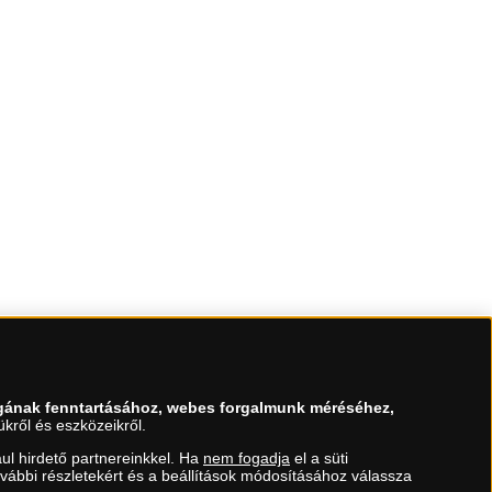
gának fenntartásához, webes forgalmunk méréséhez,
kről és eszközeikről.
ul hirdető partnereinkkel. Ha
nem fogadja
el a süti
ovábbi részletekért és a beállítások módosításához válassza