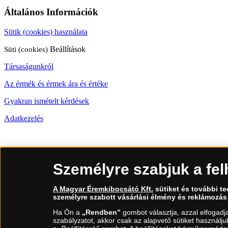
Általános Információk
Sütik (cookies) használata
Süti (cookies)
Beállítások
Társaságunkról
Az érmék és érmek ára és értéke
Gyakran ismételt kérdések
Adatkezelés
06 80 888 889
Személyre szabjuk a fel
(díjmentesen hívható hétfőtől csütörtökig 9.00 és 17.00 óra között, pé
A Magyar Éremkibocsátó Kft.
sütiket és további t
személyre szabott vásárlási élmény és reklámozás
Ha Ön a
„Rendben”
gombot választja, azzal elfogadj
szabályzatot, akkor csak az alapvető sütiket használj