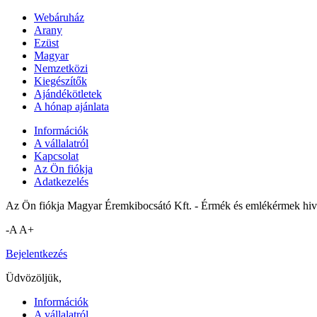
Webáruház
Arany
Ezüst
Magyar
Nemzetközi
Kiegészítők
Ajándékötletek
A hónap ajánlata
Információk
A vállalatról
Kapcsolat
Az Ön fiókja
Adatkezelés
Az Ön fiókja Magyar Éremkibocsátó Kft. - Érmék és emlékérmek hiva
-A
A+
Bejelentkezés
Üdvözöljük,
Információk
A vállalatról