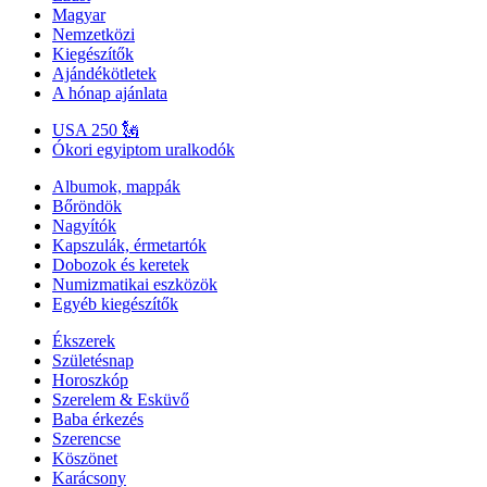
Magyar
Nemzetközi
Kiegészítők
Ajándékötletek
A hónap ajánlata
USA 250 🗽
Ókori egyiptom uralkodók
Albumok, mappák
Bőröndök
Nagyítók
Kapszulák, érmetartók
Dobozok és keretek
Numizmatikai eszközök
Egyéb kiegészítők
Ékszerek
Születésnap
Horoszkóp
Szerelem & Esküvő
Baba érkezés
Szerencse
Köszönet
Karácsony