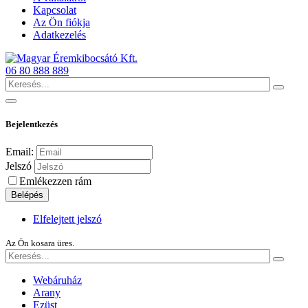
Kapcsolat
Az Ön fiókja
Adatkezelés
06 80 888 889
Bejelentkezés
Email:
Jelszó
Emlékezzen rám
Belépés
Elfelejtett jelszó
Az Ön kosara üres.
Webáruház
Arany
Ezüst