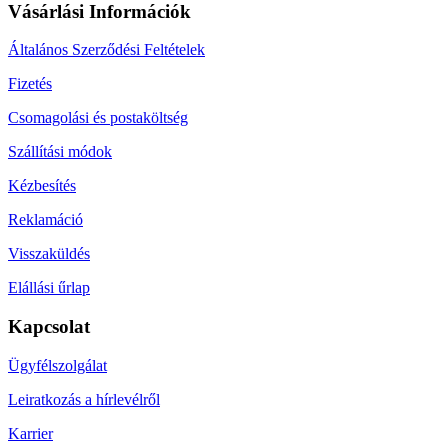
Vásárlási Információk
Általános Szerződési Feltételek
Fizetés
Csomagolási és postaköltség
Szállítási módok
Kézbesítés
Reklamáció
Visszaküldés
Elállási űrlap
Kapcsolat
Ügyfélszolgálat
Leiratkozás a hírlevélről
Karrier