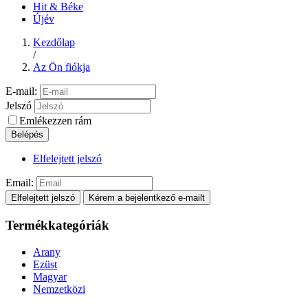
Hit & Béke
Újév
Kezdőlap
/
Az Ön fiókja
E-mail:
Jelszó
Emlékezzen rám
Belépés
Elfelejtett jelszó
Email:
Elfelejtett jelszó
Kérem a bejelentkező e-mailt
Termékkategóriák
Arany
Ezüst
Magyar
Nemzetközi