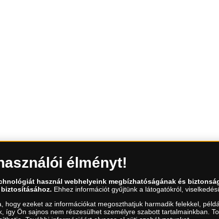
használói élményt!
ntekenként 9.00 és 15.00 óra között)
echnológiát használ webhelyeink megbízhatóságának és biztonsá
 biztosításához.
Ehhez információt gyűjtünk a látogatókról, viselkedésü
a, hogy ezeket az információkat megoszthatjuk harmadik felekkel, példá
uk, így Ön sajnos nem részesülhet személyre szabott tartalmainkban. T