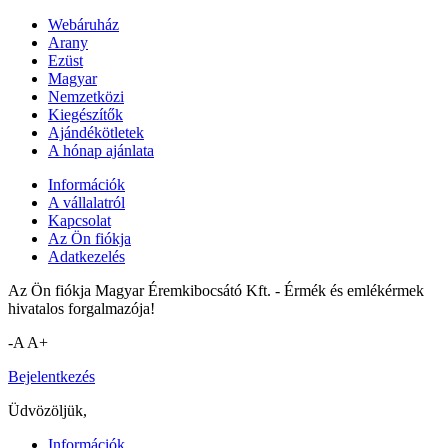
Webáruház
Arany
Ezüst
Magyar
Nemzetközi
Kiegészítők
Ajándékötletek
A hónap ajánlata
Információk
A vállalatról
Kapcsolat
Az Ön fiókja
Adatkezelés
Az Ön fiókja Magyar Éremkibocsátó Kft. - Érmék és emlékérmek
hivatalos forgalmazója!
-A
A+
Bejelentkezés
Üdvözöljük,
Információk