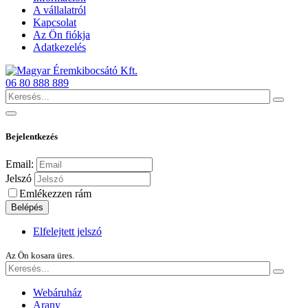
A vállalatról
Kapcsolat
Az Ön fiókja
Adatkezelés
06 80 888 889
Bejelentkezés
Email:
Jelszó
Emlékezzen rám
Belépés
Elfelejtett jelszó
Az Ön kosara üres.
Webáruház
Arany