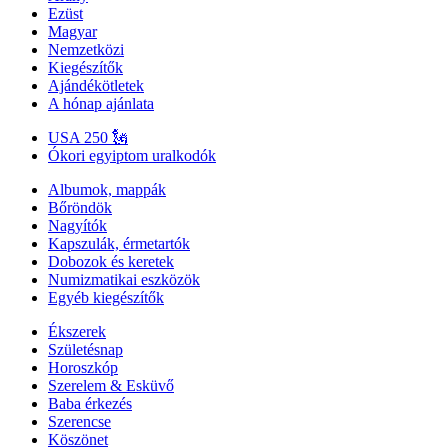
Ezüst
Magyar
Nemzetközi
Kiegészítők
Ajándékötletek
A hónap ajánlata
USA 250 🗽
Ókori egyiptom uralkodók
Albumok, mappák
Bőröndök
Nagyítók
Kapszulák, érmetartók
Dobozok és keretek
Numizmatikai eszközök
Egyéb kiegészítők
Ékszerek
Születésnap
Horoszkóp
Szerelem & Esküvő
Baba érkezés
Szerencse
Köszönet