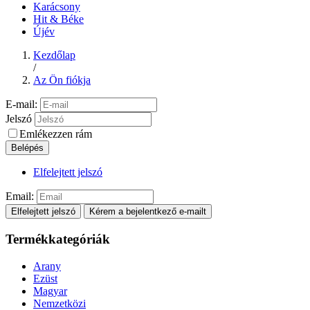
Karácsony
Hit & Béke
Újév
Kezdőlap
/
Az Ön fiókja
E-mail:
Jelszó
Emlékezzen rám
Belépés
Elfelejtett jelszó
Email:
Elfelejtett jelszó
Kérem a bejelentkező e-mailt
Termékkategóriák
Arany
Ezüst
Magyar
Nemzetközi