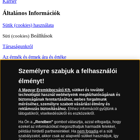
Karrier
Általános Információk
Sütik (cookies) használata
Süti (cookies)
Beállítások
Társaságunkról
Az érmék és érmek ára és értéke
Gyakran ismételt kérdések
Személyre szabjuk a felhasználói
Adatkezelés
élményt!
A Magyar Éremkibocsátó Kft.
sütiket és további
06 80 888 889
technológiát használ webhelyeink megbízhatóságának és
biztonságának fenntartásához, webes forgalmunk
méréséhez, személyre szabott vásárlási élmény és
reklámozás biztosításához.
Ehhez információt gyűjtünk a
látogatókról, viselkedésükről és eszközeikről.
(díjmentesen hívható hétfőtől csütörtökig 9.00 és 17.00 óra között,
péntekenként 9.00 és 15.00 óra között)
Ha Ön a
„Rendben”
gombot választja, azzal elfogadja, hogy
ezeket az információkat megoszthatjuk harmadik felekkel,
például hirdető partnereinkkel. Ha
nem fogadja
el a süti
szabályzatot, akkor csak az alapvető sütiket használjuk, így